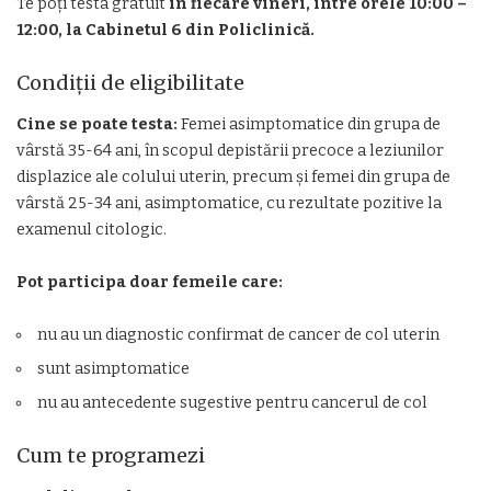
Te poți testa gratuit
în fiecare vineri, între orele 10:00 –
12:00, la Cabinetul 6 din Policlinică.
Condiții de eligibilitate
Cine se poate testa:
Femei asimptomatice din grupa de
vârstă 35-64 ani, în scopul depistării precoce a leziunilor
displazice ale colului uterin, precum și femei din grupa de
vârstă 25-34 ani, asimptomatice, cu rezultate pozitive la
examenul citologic.
Pot participa doar femeile care:
nu au un diagnostic confirmat de cancer de col uterin
sunt asimptomatice
nu au antecedente sugestive pentru cancerul de col
Cum te programezi