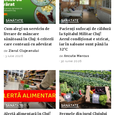
SĂNĂTATE
SĂNĂTATE
Cum alegi un serviciu de
Pacienți sufocați de căldură
livrare de mâncare
la Spitalul Militar Cluj!
sănătoasă în Cluj: 6 criterii
Aerul condiționat e stricat,
care contează cu adevărat
iar în saloane sunt până la
32°C
de
Ziarul Clujeanului
Posted
3 iulie 2026
de
Ancuta Marcus
by
Posted
30 iunie 2026
by
SĂNĂTATE
SĂNĂTATE
Alertă alimentară în Cluj!
Fermele din jurul Clujului