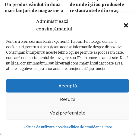
Un produs vândut în două
de unde își iau produsele
mari lanțuri de magazine a
restaurantele din oraș
fost retras de la raft.
de
Ancuta Marcus
17 iunie 2026
Administrează
Posted
Clienții sunt sfătuiți să NU
by
consimțământul
îl consume
de
Ancuta Marcus
Posted
Pentru a oferi cea mai bună experiență, folosim tehnologii, cum ar fi
26 iunie 2026
by
cookie-uri, pentru a stoca și/sau accesa informațiile despre dispozitive.
Consimțământul pentru aceste tehnologii ne permite să procesăm date,
cum ar fi comportamentul de navigare sau ID-uri unice pe acest site. Dacă
nu îți dai consimțământul sau îți retragi consimțământul dat poate avea
afecte negative asupra unor anumite funcționalități și funcții.
Ziarul Clujeanului
>
Ultimele știri
>
Social
>
Copiii cu dizabilități sunt ajutați la Cluj. „Nimeni nu este uitat”
SOCIAL
Acceptă
Copiii cu dizabilități sunt ajutați la
Cluj. „Nimeni nu este uitat”
Refuză
Oana Dorosenco
22 ianuarie 2025
minute durată citire
Posted
Vezi preferințele
Social
by
Modificat ultima dată 22 ianuarie 2025
Politica de utilizare cookie
Politica de confidențialitate