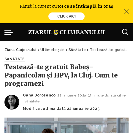
Rămâi la curent cu
tot ce se întâmplă în oraș
CLICK AICI
Ziarul Clujeanului
>
Ultimele știri
>
Sănătate
>
Testează-te gratuit Babeș-Papanicolau și HPV, la Cluj. Cum te programezi
SĂNĂTATE
Testează-te gratuit Babeș-
Papanicolau și HPV, la Cluj. Cum te
programezi
Oana Dorosenco
22 ianuarie 2025
minute durată citire
Posted
Sănătate
by
Modificat ultima dată 22 ianuarie 2025