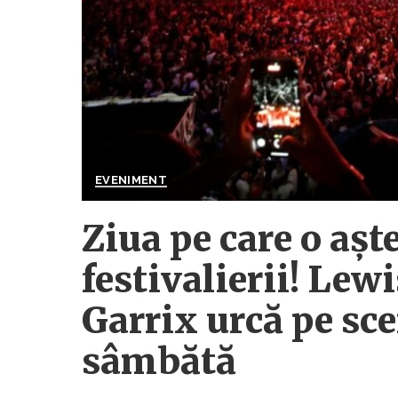
EVENIMENT
Ziua pe care o așt
festivalierii! Lew
Garrix urcă pe s
sâmbătă