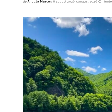
de
Ancuta Marcus
8 august 2026
5 august 2026
minute 
Posted
by