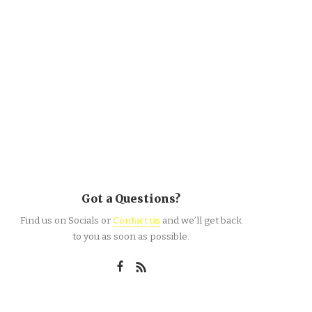
Got a Questions?
Find us on Socials or
Contact us
and we’ll get back
to you as soon as possible.