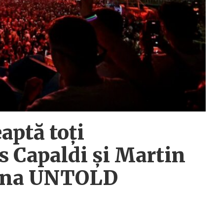
eaptă toți
is Capaldi și Martin
cena UNTOLD