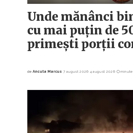
Unde mănânci bine
cu mai puțin de 50
primești porții co
de
Ancuta Marcus
7 august 2026
4 august 2026
minute 
Posted
by