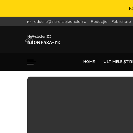
R
redactie@ziarulclujeanului.ro
Redacția
Publicitate
Newsletter ZC
ABONEAZA-TE
HOME
ULTIMELE ȘTIR