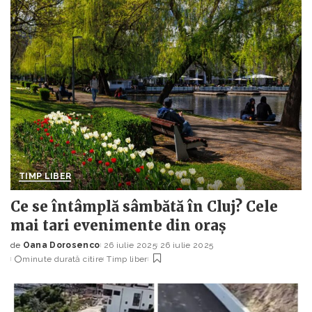
TIMP LIBER
Ce se întâmplă sâmbătă în Cluj? Cele
mai tari evenimente din oraș
de
Oana Dorosenco
26 iulie 2025
26 iulie 2025
Posted
minute durată citire
Timp liber
by