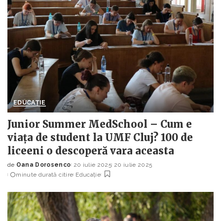
EDUCAȚIE
Junior Summer MedSchool – Cum e
viața de student la UMF Cluj? 100 de
liceeni o descoperă vara aceasta
de
Oana Dorosenco
20 iulie 2025
20 iulie 2025
Posted
minute durată citire
Educație
by