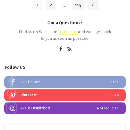
…
1
2
119
Got a Questions?
Find us on Socials or
Contact us
and we’ll get back
to you as soon as possible.
Follow US
236.1k
Fani
LIKE
Pinterest
PIN
79.8k
Urmăritori
URMĂREȘTE