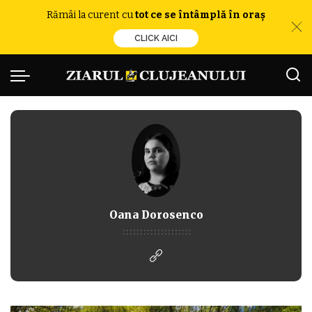
Rămâi la curent cu
tot ce se întâmplă în oraș
CLICK AICI
Oana Dorosenco