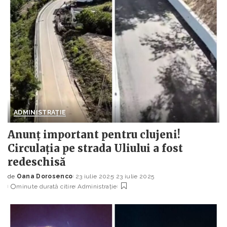
ADMINISTRAȚIE
Anunț important pentru clujeni!
Circulația pe strada Uliului a fost
redeschisă
de
Oana Dorosenco
23 iulie 2025
23 iulie 2025
Posted
minute durată citire
Administrație
by