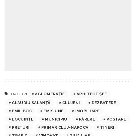
AGLOMERAȚIE
ARHITECT ȘEF
TAG-URI
CLAUDIU SALANȚĂ
CLUJENI
DEZBATERE
EMIL BOC
EMISIUNE
IMOBILIARE
LOCUINȚE
MUNICIPIU
PĂRERE
POSTARE
PREȚURI
PRIMAR CLUJ-NAPOCA
TINERI
TRAFIC
VINOVAT
ZIUA LIVE