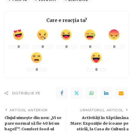
Care e reacția ta?
0
0
0
0
0
0
0
DISTRIBUIE PE
ARTICOL ANTERIOR
URMĂTORUL ARTICOL
Clujul uimește din nou: „Vi se
Activități în Săptămâna
pare normal să fie 40 lei un
Mare: Expoziție de icoane pe
bagel?”. Comfort food-ul
sticlă, la Casa de Cultură a