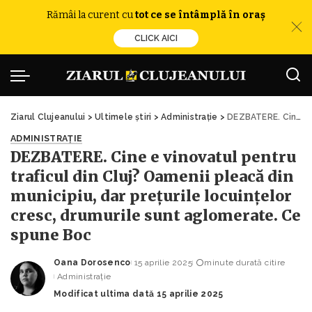
Rămâi la curent cu
tot ce se întâmplă în oraș
CLICK AICI
Ziarul Clujeanului
>
Ultimele știri
>
Administrație
>
DEZBATERE. Cine e vinovatul pentru traficul din Cluj? Oamenii pleacă din municipiu, dar prețurile locuințelor cresc, drumurile sunt aglomerate. Ce spune Boc
ADMINISTRAȚIE
DEZBATERE. Cine e vinovatul pentru
traficul din Cluj? Oamenii pleacă din
municipiu, dar prețurile locuințelor
cresc, drumurile sunt aglomerate. Ce
spune Boc
Oana Dorosenco
15 aprilie 2025
minute durată citire
Posted
Administrație
by
Modificat ultima dată 15 aprilie 2025