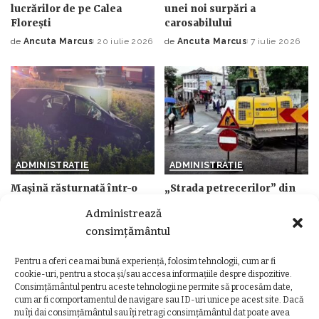
lucrărilor de pe Calea
unei noi surpări a
Florești
carosabilului
de
Ancuta Marcus
20 iulie 2026
de
Ancuta Marcus
7 iulie 2026
Posted
Posted
by
by
ADMINISTRAȚIE
ADMINISTRAȚIE
Mașină răsturnată într-o
„Strada petrecerilor” din
localitate din Cluj. Două
Cluj se schimbă complet.
Administrează
victime, printre care un
Cum va arăta noua Piezișă
minor, transportate la
după modernizarea de
consimțământul
spital
milioane de lei
Pentru a oferi cea mai bună experiență, folosim tehnologii, cum ar fi
de
Ancuta Marcus
16 iunie 2026
de
Ancuta Marcus
19 mai 2026
Posted
Posted
cookie-uri, pentru a stoca și/sau accesa informațiile despre dispozitive.
by
by
Consimțământul pentru aceste tehnologii ne permite să procesăm date,
cum ar fi comportamentul de navigare sau ID-uri unice pe acest site. Dacă
nu îți dai consimțământul sau îți retragi consimțământul dat poate avea