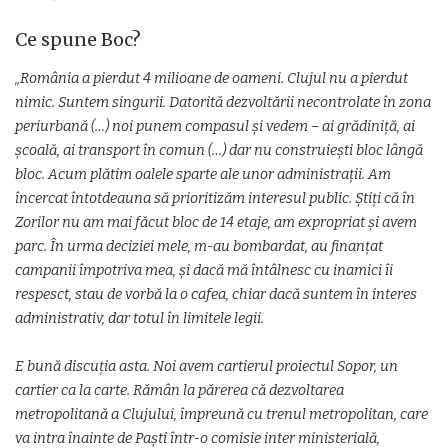
Ce spune Boc?
„România a pierdut 4 milioane de oameni. Clujul nu a pierdut
nimic. Suntem singurii. Datorită dezvoltării necontrolate în zona
periurbană (…) noi punem compasul și vedem – ai grădiniță, ai
școală, ai transport în comun (…) dar nu construiești bloc lângă
bloc. Acum plătim oalele sparte ale unor administrații. Am
încercat întotdeauna să prioritizăm interesul public. Știți că în
Zorilor nu am mai făcut bloc de 14 etaje, am expropriat și avem
parc. În urma deciziei mele, m-au bombardat, au finanțat
campanii împotriva mea, și dacă mă întâlnesc cu inamici îi
respesct, stau de vorbă la o cafea, chiar dacă suntem în interes
administrativ, dar totul în limitele legii.
E bună discuția asta. Noi avem cartierul proiectul Sopor, un
cartier ca la carte. Rămân la părerea că dezvoltarea
metropolitană a Clujului, împreună cu trenul metropolitan, care
va intra înainte de Paști într-o comisie inter ministerială,