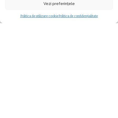
Oana Dorosenco
15 aprilie 2025
minute durată citire
Posted
Vezi preferințele
Timp liber
by
Modificat ultima dată 15 aprilie 2025
Politica de utilizare cookie
Politica de confidențialitate
– Publicitate –