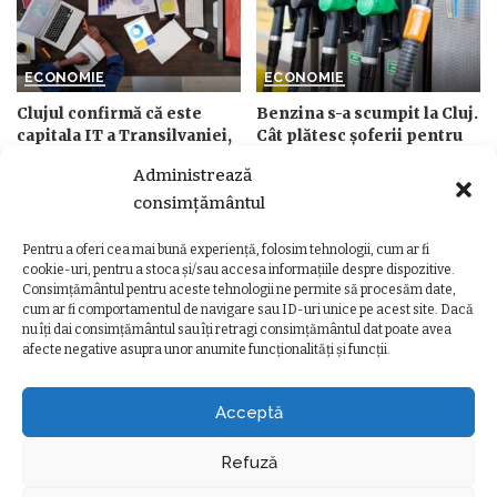
ECONOMIE
ECONOMIE
Clujul confirmă că este
Benzina s-a scumpit la Cluj.
capitala IT a Transilvaniei,
Cât plătesc șoferii pentru
însă rămâne la mare
un litru de carburant
Administrează
distanță de București. Ce
începând de astăzi
arată noul clasament
consimțământul
de
Ancuta Marcus
20 iulie 2026
Posted
mondial
by
Pentru a oferi cea mai bună experiență, folosim tehnologii, cum ar fi
de
Ancuta Marcus
21 iulie 2026
Posted
cookie-uri, pentru a stoca și/sau accesa informațiile despre dispozitive.
by
Consimțământul pentru aceste tehnologii ne permite să procesăm date,
cum ar fi comportamentul de navigare sau ID-uri unice pe acest site. Dacă
nu îți dai consimțământul sau îți retragi consimțământul dat poate avea
afecte negative asupra unor anumite funcționalități și funcții.
Ziarul Clujeanului
>
Ultimele știri
>
Timp liber
>
Paște 2025. Programul magazinelor în perioada Sărbătorilor Pascale
TIMP LIBER
Acceptă
Paște 2025. Programul magazinelor
în perioada Sărbătorilor Pascale
Refuză