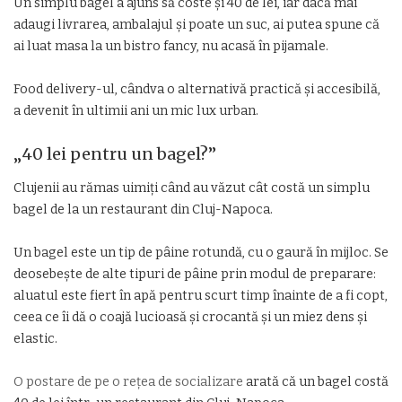
Un simplu bagel a ajuns să coste și 40 de lei, iar dacă mai
adaugi livrarea, ambalajul și poate un suc, ai putea spune că
ai luat masa la un bistro fancy, nu acasă în pijamale.
Food delivery-ul, cândva o alternativă practică și accesibilă,
a devenit în ultimii ani un mic lux urban.
„40 lei pentru un bagel?”
Clujenii au rămas uimiți când au văzut cât costă un simplu
bagel de la un restaurant din Cluj-Napoca.
Un bagel este un tip de pâine rotundă, cu o gaură în mijloc. Se
deosebește de alte tipuri de pâine prin modul de preparare:
aluatul este fiert în apă pentru scurt timp înainte de a fi copt,
ceea ce îi dă o coajă lucioasă și crocantă și un miez dens și
elastic.
O postare de pe o rețea de socializare
arată că un bagel costă