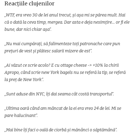
Reacțiile clujenilor
„WTF, era vreo 30 de lei anul trecut, și așa mi se părea mult. Hai
că o dată la ceva timp, mergea. Dar asta e deja nesimțire… or fi ele
bune, dar nici chiar așa”.
„Nu mai cumpărați, să falimenteze toți patronache care pun
prețuri de vest și plătesc salarii mizere de est”.
„Ai văzut ce scrie acolo? E cu ottage cheese -> +10% la chirii
Apropo, când scrie new York bagels nu se referă la tip, se referă
la preț de New York”.
„Sunt aduse din NYC, îți dai seama cât costă transportul”.
„Ultima oară când am mâncat de la ei era vreo 24 de lei. Mi se
pare halucinant”.
„Mai bine îți faci o oală de ciorbă și mănânci o săptămână”.