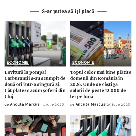
S-ar putea să îți placă
ECONOMIE
ECONOMIE
Lovitură la pompă!
Topul celor mai bine plătite
Carburanții s-au scumpit de
domenii din România în
două ori într-o singură zi.
2026. Unde se câștigă
Cât plătesc acum șoferii din
salarii de peste 12.000 de
Cluj
lei pe lună
de
Ancuta Marcus
31 iulie 2026
de
Ancuta Marcus
29 iulie 2026
Posted
Posted
by
by