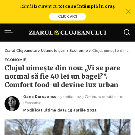
Rămâi la curent cu
tot ce se întâmplă în oraș
CLICK AICI
Ziarul Clujeanului
>
Ultimele știri
>
Economie
>
Clujul uimește din nou: „Vi se pare normal să fie 40 lei un bagel?”. Comfort food-ul devine lux urban
ECONOMIE
Clujul uimește din nou: „Vi se pare
normal să fie 40 lei un bagel?”.
Comfort food-ul devine lux urban
Oana Dorosenco
15 aprilie 2025
minute durată citire
Posted
Economie
by
Modificat ultima dată 15 aprilie 2025