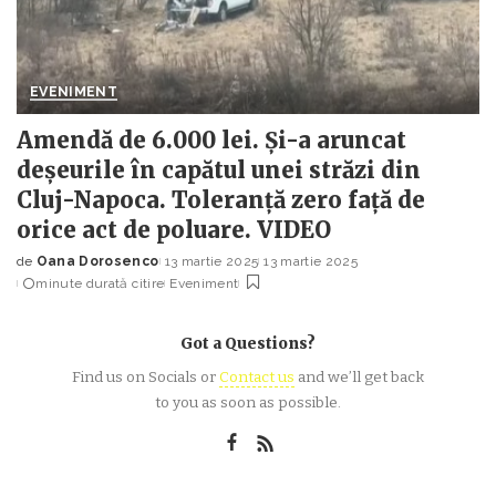
EVENIMENT
Amendă de 6.000 lei. Și-a aruncat
deșeurile în capătul unei străzi din
Cluj-Napoca. Toleranță zero față de
orice act de poluare. VIDEO
de
Oana Dorosenco
13 martie 2025
13 martie 2025
Posted
minute durată citire
Eveniment
by
Got a Questions?
Find us on Socials or
Contact us
and we’ll get back
to you as soon as possible.