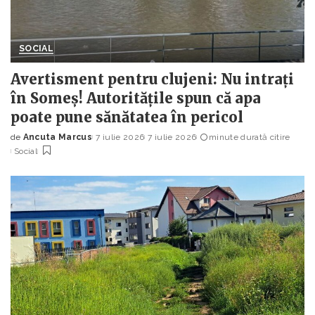
SOCIAL
Avertisment pentru clujeni: Nu intrați
în Someș! Autoritățile spun că apa
poate pune sănătatea în pericol
de
Ancuta Marcus
7 iulie 2026
7 iulie 2026
minute durată citire
Posted
Social
by