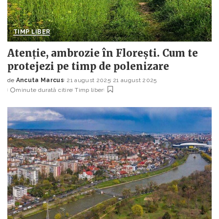
TIMP LIBER
Atenție, ambrozie în Florești. Cum te
protejezi pe timp de polenizare
de
Ancuta Marcus
21 august 2025
21 august 2025
Posted
minute durată citire
Timp liber
by