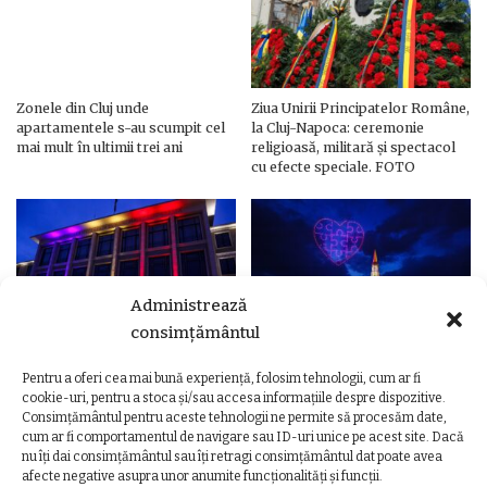
Zonele din Cluj unde
Ziua Unirii Principatelor Române,
apartamentele s-au scumpit cel
la Cluj-Napoca: ceremonie
mai mult în ultimii trei ani
religioasă, militară și spectacol
cu efecte speciale. FOTO
Administrează
consimțământul
Pentru a oferi cea mai bună experiență, folosim tehnologii, cum ar fi
Ziua Unirii Principatelor Române
Ziua Unirii la Cluj-Napoca.
cookie-uri, pentru a stoca și/sau accesa informațiile despre dispozitive.
– Clădiri și poduri din Cluj,
Programul complet al
Consimțământul pentru aceste tehnologii ne permite să procesăm date,
iluminate în culorile drapelului
evenimentelor
cum ar fi comportamentul de navigare sau ID-uri unice pe acest site. Dacă
nu îți dai consimțământul sau îți retragi consimțământul dat poate avea
afecte negative asupra unor anumite funcționalități și funcții.