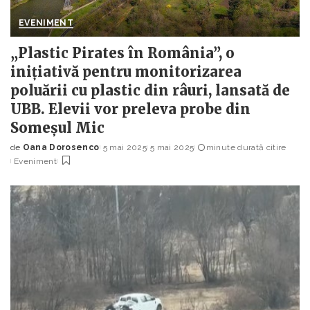
EVENIMENT
„Plastic Pirates în România”, o
inițiativă pentru monitorizarea
poluării cu plastic din râuri, lansată de
UBB. Elevii vor preleva probe din
Someșul Mic
de
Oana Dorosenco
5 mai 2025
5 mai 2025
minute durată citire
Posted
Eveniment
by