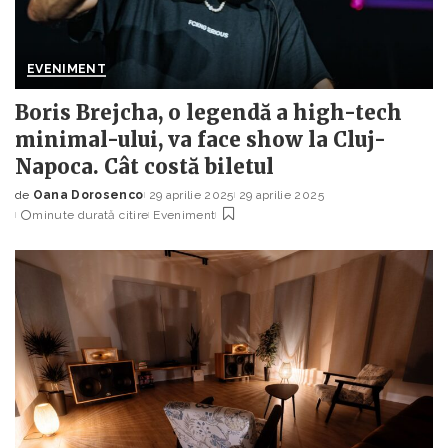
EVENIMENT
Boris Brejcha, o legendă a high-tech
minimal-ului, va face show la Cluj-
Napoca. Cât costă biletul
de
Oana Dorosenco
29 aprilie 2025
29 aprilie 2025
Posted
minute durată citire
Eveniment
by