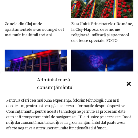
Zonele din Cluj unde
Ziua Unirii Principatelor Române,
apartamentele s-au scumpit cel
la Cluj-Napoca: ceremonie
mai mult în ultimii trei ani
religioasă, militară și spectacol
cu efecte speciale. FOTO
Administrează
consimțământul
Pentru a oferi cea mai bună experiență, folosim tehnologii, cum ar fi
Ziua Unirii Principatelor Române
Ziua Unirii la Cluj-Napoca.
cookie-uri, pentru a stoca și/sau accesa informațiile despre dispozitive.
– Clădiri și poduri din Cluj,
Programul complet al
Consimțământul pentru aceste tehnologii ne permite să procesăm date,
iluminate în culorile drapelului
evenimentelor
cum ar fi comportamentul de navigare sau ID-uri unice pe acest site. Dacă
nu îți dai consimțământul sau îți retragi consimțământul dat poate avea
afecte negative asupra unor anumite funcționalități și funcții.