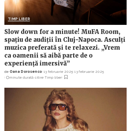
TIMP LIBER
Slow down for a minute! MuFA Room,
spațiu de audiții în Cluj-Napoca. Asculți
muzica preferată și te relaxezi. „Vrem
ca oamenii să aibă parte de o
experiență imersivă”
de
Oana Dorosenco
13 februarie 2025
13 februarie 2025
Posted
minute durată citire
Timp liber
by