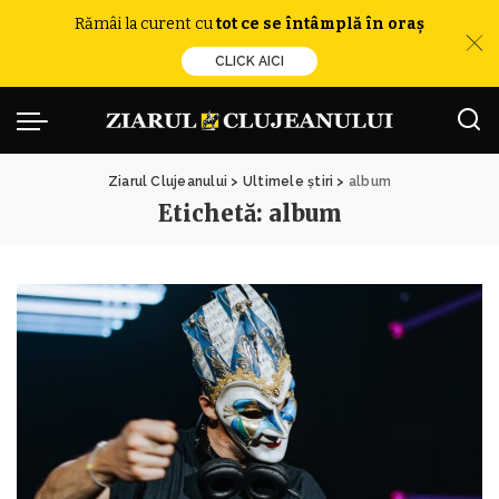
Rămâi la curent cu
tot ce se întâmplă în oraș
CLICK AICI
Ziarul Clujeanului
>
Ultimele știri
>
album
Etichetă:
album