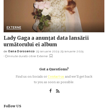
EXTERNE
Lady Gaga a anunțat data lansării
următorului ei album
de
Oana Dorosenco
29 ianuarie 2025
29 ianuarie 2025
Posted
minute durată citire
Externe
by
Got a Questions?
Find us on Socials or
Contact us
and we’ll get back
to you as soon as possible.
Follow US