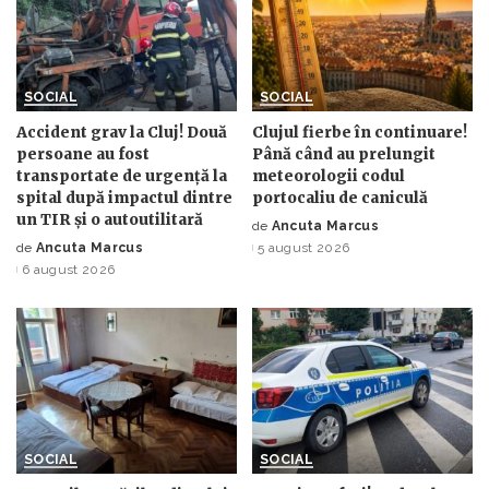
SOCIAL
SOCIAL
Accident grav la Cluj! Două
Clujul fierbe în continuare!
persoane au fost
Până când au prelungit
transportate de urgență la
meteorologii codul
spital după impactul dintre
portocaliu de caniculă
un TIR și o autoutilitară
de
Ancuta Marcus
Posted
de
Ancuta Marcus
5 august 2026
Posted
by
6 august 2026
by
SOCIAL
SOCIAL