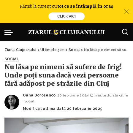
Rămâi la curent cu
tot ce se întâmplă în oraș
CLICK AICI
Ziarul Clujeanului
>
Ultimele știri
>
Social
>
Nu lăsa pe nimeni să sufere de frig! Unde poți suna dacă vezi persoane fără adăpost pe străzile din Cluj
SOCIAL
Nu lăsa pe nimeni să sufere de frig!
Unde poți suna dacă vezi persoane
fără adăpost pe străzile din Cluj
Oana Dorosenco
20 februarie 2025
minute durată citire
Posted
Social
by
Modificat ultima dată 20 februarie 2025