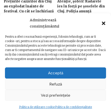
Prețurile cazărilor din Cluj
Atenție, șoferi! Radarele
au explodat înainte de
ies în forță pe șoselele din
festival. Cu cât se închiriază
Cluj. Poliția anunță
un apartament comunist,
controale până pe 9 august
Administrează
nerenovat, pentru patru
de
Ancuta Marcus
Posted
nopți
consimțământul
4 august 2026
by
de
Ancuta Marcus
Posted
Pentru a oferi cea mai bună experiență, folosim tehnologii, cum ar fi
5 august 2026
by
cookie-uri, pentru a stoca și/sau accesa informațiile despre dispozitive.
Consimțământul pentru aceste tehnologii ne permite să procesăm date,
cum ar fi comportamentul de navigare sau ID-uri unice pe acest site. Dacă
nu îți dai consimțământul sau îți retragi consimțământul dat poate avea
afecte negative asupra unor anumite funcționalități și funcții.
Ziarul Clujeanului
>
Ultimele știri
>
Timp liber
>
„Mărțișoare pentru animale”, ediția a IV-a, la Cluj-Napoca. Intrarea este liberă
TIMP LIBER
Acceptă
„Mărțișoare pentru animale”, ediția a
IV-a, la Cluj-Napoca. Intrarea este
Refuză
liberă
Vezi preferințele
Oana Dorosenco
20 februarie 2025
minute durată citire
Posted
Timp liber
by
Politica de utilizare cookie
Politica de confidențialitate
Modificat ultima dată 20 februarie 2025