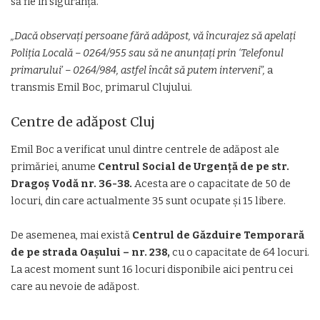
să fie în siguranță.
„Dacă observați persoane fără adăpost, vă încurajez să apelați
Poliția Locală – 0264/955 sau să ne anunțați prin ‘Telefonul
primarului’ – 0264/984, astfel încât să putem interveni”,
a
transmis Emil Boc, primarul Clujului.
Centre de adăpost Cluj
Emil Boc a verificat unul dintre centrele de adăpost ale
primăriei, anume
Centrul Social de Urgență de pe str.
Dragoș Vodă nr. 36-38.
Acesta are o capacitate de 50 de
locuri, din care actualmente 35 sunt ocupate și 15 libere.
De asemenea, mai există
Centrul de Găzduire Temporară
de pe strada Oașului – nr. 238,
cu o capacitate de 64 locuri.
La acest moment sunt 16 locuri disponibile aici pentru cei
care au nevoie de adăpost.