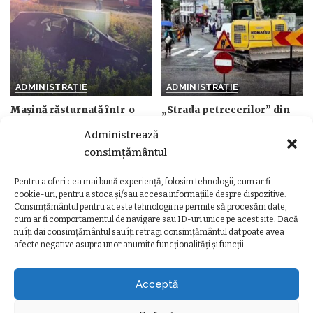
ADMINISTRAȚIE
ADMINISTRAȚIE
Mașină răsturnată într-o
„Strada petrecerilor” din
localitate din Cluj. Două
Cluj se schimbă complet.
Administrează
victime, printre care un
Cum va arăta noua Piezișă
minor, transportate la
după modernizarea de
consimțământul
spital
milioane de lei
Pentru a oferi cea mai bună experiență, folosim tehnologii, cum ar fi
de
Ancuta Marcus
16 iunie 2026
de
Ancuta Marcus
19 mai 2026
Posted
Posted
cookie-uri, pentru a stoca și/sau accesa informațiile despre dispozitive.
by
by
Consimțământul pentru aceste tehnologii ne permite să procesăm date,
cum ar fi comportamentul de navigare sau ID-uri unice pe acest site. Dacă
nu îți dai consimțământul sau îți retragi consimțământul dat poate avea
afecte negative asupra unor anumite funcționalități și funcții.
Ziarul Clujeanului
>
Ultimele știri
>
Administrație
>
Noi reglementări rutiere în cartierul Gheorgheni. Se schimbă regulile pe trei artere importante
ADMINISTRAȚIE
Acceptă
Noi reglementări rutiere în cartierul
Gheorgheni. Se schimbă regulile pe