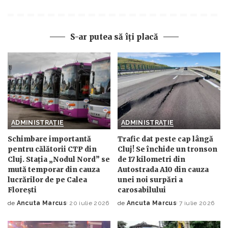
S-ar putea să îți placă
ADMINISTRAȚIE
ADMINISTRAȚIE
Schimbare importantă
Trafic dat peste cap lângă
pentru călătorii CTP din
Cluj! Se închide un tronson
Cluj. Stația „Nodul Nord” se
de 17 kilometri din
mută temporar din cauza
Autostrada A10 din cauza
lucrărilor de pe Calea
unei noi surpări a
Florești
carosabilului
de
Ancuta Marcus
20 iulie 2026
de
Ancuta Marcus
7 iulie 2026
Posted
Posted
by
by