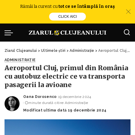
Rămâi la curent cu
tot ce se întâmplă în oraș
CLICK AICI
Ziarul Clujeanului
>
Ultimele știri
>
Administrație
>
Aeroportul Cluj, primul din România cu autobuz electric ce va transporta pasagerii la avioane
ADMINISTRAȚIE
Aeroportul Cluj, primul din România
cu autobuz electric ce va transporta
pasagerii la avioane
Oana Dorosenco
19 decembrie 2024
Posted
minute durată citire
Administrație
by
Modificat ultima dată 19 decembrie 2024