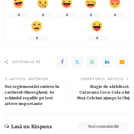
0
0
0
0
0
0
0
DISTRIBUIE PE
ARTICOL ANTERIOR
URMĂTORUL ARTICOL
Noi reglementări rutiere în
Magie de sărbători.
cartierul Gheorgheni. Se
Caravana Coca-Cola a lui
schimbă regulile pe trei
Moș Crăciun ajunge la Cluj
artere importante
Lasă un Răspuns
Vezi comentariile