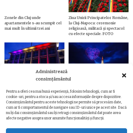
Zonele din Cluj unde
Ziua Unirii Principatelor Române,
apartamentele s-au scumpit cel
la Cluj-Napoca: ceremonie
mai mult în ultimii trei ani
religioasă, militară și spectacol
cu efecte speciale. FOTO
Administrează
consimțământul
Pentru a oferi cea mai bună experiență, folosim tehnologii, cum ar fi
Ziua Unirii Principatelor Române
Ziua Unirii la Cluj-Napoca.
cookie-uri, pentru a stoca și/sau accesa informațiile despre dispozitive.
– Clădiri și poduri din Cluj,
Programul complet al
Consimțământul pentru aceste tehnologii ne permite să procesăm date,
iluminate în culorile drapelului
evenimentelor
cum ar fi comportamentul de navigare sau ID-uri unice pe acest site. Dacă
nu îți dai consimțământul sau îți retragi consimțământul dat poate avea
afecte negative asupra unor anumite funcționalități și funcții.