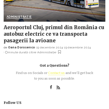
ADMINISTRAȚIE
Aeroportul Cluj, primul din România cu
autobuz electric ce va transporta
pasagerii la avioane
de
Oana Dorosenco
19 decembrie 2024
19 decembrie 2024
Posted
minute durată citire
Administrație
by
Got a Questions?
Find us on Socials or
Contact us
and we’ll get back
to you as soon as possible.
Follow US