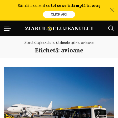
Rămâi la curent cu
tot ce se întâmplă în oraș
CLICK AICI
Ziarul Clujeanului
>
Ultimele știri
>
avioane
Etichetă:
avioane