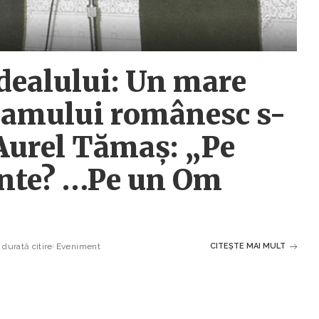
dealului: Un mare
neamului românesc s-
 Aurel Tămaș: „Pe
rinte? …Pe un Om
durată citire
Eveniment
CITEȘTE MAI MULT