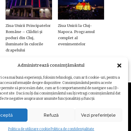
Ziua Unirii Principatelor
Ziua Unirii la Cluj-
Române – Clădiri și
Napoca. Programul
poduri din Cluj,
complet al
iluminate în culorile
evenimentelor
drapelului
Administrează consimțământul
ri cea mai bună experiență, folosim tehnologii, cum ar fi cookie-uri, pentru a
 accesa informațiile despre dispozitive. Consimțământul pentru aceste
e permite să procesăm date, cum ar fi comportamentul de navigare sau ID-
 acest site. Dacă nu îți dai consimțământul sau îți retragi consimțământul dat
fecte negative asupra unor anumite funcționalități și funcții.
ZARE COOKIE
ceptă
Refuză
Vezi preferințele
Politica de utilizare cookie
Politica de confidențialitate