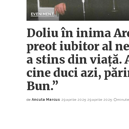
EVENIMENT
Doliu în inima Ar
preot iubitor al 
a stins din viață.
cine duci azi, pă
Bun.”
de
Ancuta Marcus
29 aprilie 2025
29 aprilie 2025
minute 
Posted
by