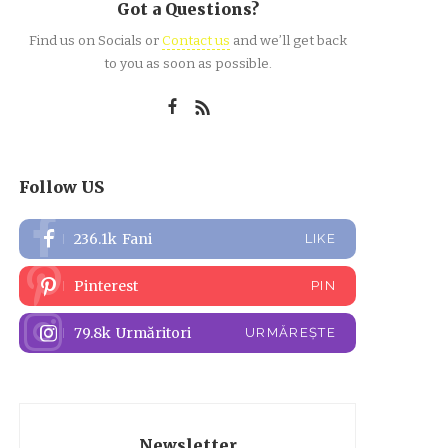
Got a Questions?
Find us on Socials or
Contact us
and we’ll get back
to you as soon as possible.
Follow US
236.1k
Fani
LIKE
Pinterest
PIN
79.8k
Urmăritori
URMĂREȘTE
Newsletter