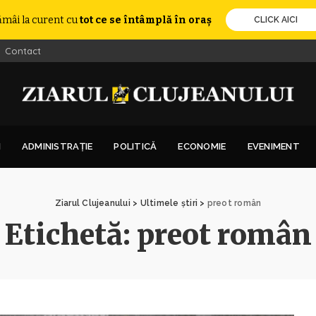
ămâi la curent cu
tot ce se întâmplă în oraș
CLICK AICI
Contact
I
ADMINISTRAȚIE
POLITICĂ
ECONOMIE
EVENIMENT
Ziarul Clujeanului
>
Ultimele știri
>
preot român
Etichetă:
preot român