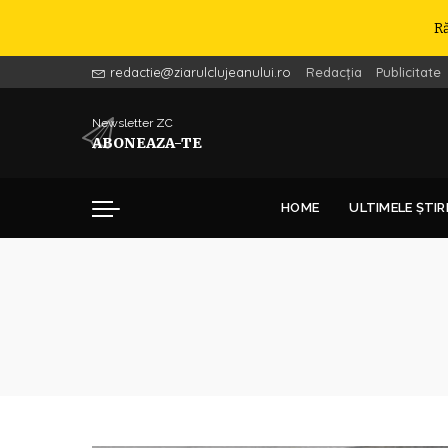
R
redactie@ziarulclujeanului.ro
Redacția
Publicitate
Newsletter ZC
ABONEAZA-TE
HOME
ULTIMELE ȘTIR