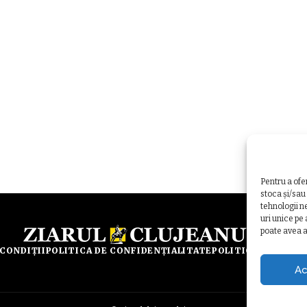
Pentru a ofe
stoca și/sau
tehnologii n
uri unice pe
poate avea a
 CONDIȚII
POLITICA DE CONFIDENȚIALITATE
POLITICA DE UTILI
Ac