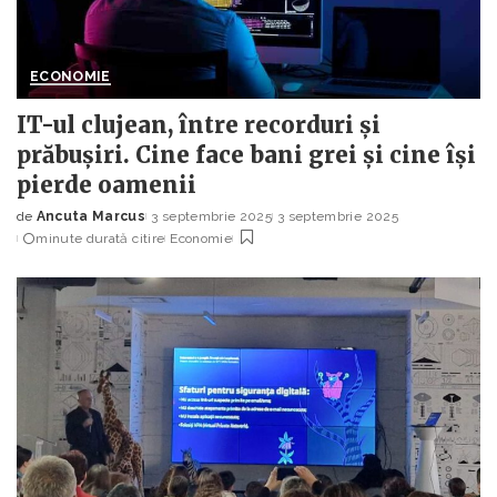
ECONOMIE
IT-ul clujean, între recorduri și
prăbușiri. Cine face bani grei și cine își
pierde oamenii
de
Ancuta Marcus
3 septembrie 2025
3 septembrie 2025
Posted
minute durată citire
Economie
by