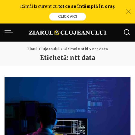
Rămâi la curent cu
tot ce se întâmplă în oraș
CLICK AICI
Ziarul Clujeanului
>
Ultimele știri
>
ntt data
Etichetă:
ntt data