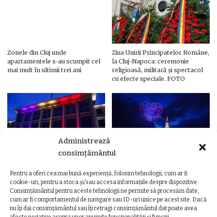
Zonele din Cluj unde
Ziua Unirii Principatelor Române,
apartamentele s-au scumpit cel
la Cluj-Napoca: ceremonie
mai mult în ultimii trei ani
religioasă, militară și spectacol
cu efecte speciale. FOTO
Administrează
consimțământul
Pentru a oferi cea mai bună experiență, folosim tehnologii, cum ar fi
Ziua Unirii Principatelor Române
Ziua Unirii la Cluj-Napoca.
cookie-uri, pentru a stoca și/sau accesa informațiile despre dispozitive.
– Clădiri și poduri din Cluj,
Programul complet al
Consimțământul pentru aceste tehnologii ne permite să procesăm date,
iluminate în culorile drapelului
evenimentelor
cum ar fi comportamentul de navigare sau ID-uri unice pe acest site. Dacă
nu îți dai consimțământul sau îți retragi consimțământul dat poate avea