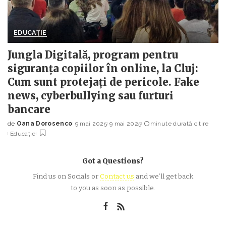
EDUCAȚIE
Jungla Digitală, program pentru
siguranța copiilor în online, la Cluj:
Cum sunt protejați de pericole. Fake
news, cyberbullying sau furturi
bancare
de
Oana Dorosenco
9 mai 2025
9 mai 2025
minute durată citire
Posted
Educație
by
Got a Questions?
Find us on Socials or
Contact us
and we’ll get back
to you as soon as possible.