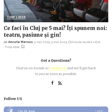
TIMP LIBER
Ce faci în Cluj pe 5 mai? Îți spunem noi:
teatru, pasiune și gin!
de
Ancuta Marcus
5 mai 2025
5 mai 2025
minute durată citire
Posted
Timp liber
by
Got a Questions?
Find us on Socials or
Contact us
and we’ll get back
to you as soon as possible.
Follow US
236.1k
Fani
LIKE