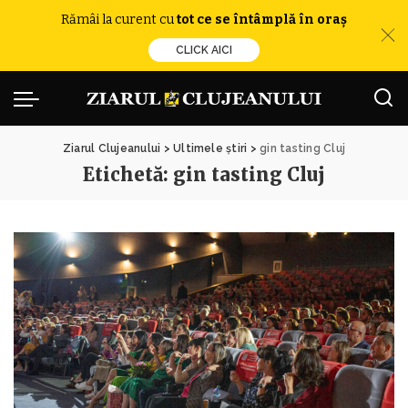
Rămâi la curent cu
tot ce se întâmplă în oraș
CLICK AICI
Ziarul Clujeanului
>
Ultimele știri
>
gin tasting Cluj
Etichetă:
gin tasting Cluj