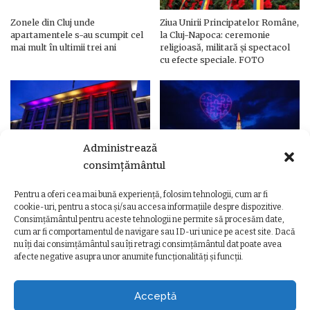
Zonele din Cluj unde
Ziua Unirii Principatelor Române,
apartamentele s-au scumpit cel
la Cluj-Napoca: ceremonie
mai mult în ultimii trei ani
religioasă, militară și spectacol
cu efecte speciale. FOTO
Administrează
consimțământul
Pentru a oferi cea mai bună experiență, folosim tehnologii, cum ar fi
Ziua Unirii Principatelor Române
Ziua Unirii la Cluj-Napoca.
cookie-uri, pentru a stoca și/sau accesa informațiile despre dispozitive.
– Clădiri și poduri din Cluj,
Programul complet al
Consimțământul pentru aceste tehnologii ne permite să procesăm date,
iluminate în culorile drapelului
evenimentelor
cum ar fi comportamentul de navigare sau ID-uri unice pe acest site. Dacă
nu îți dai consimțământul sau îți retragi consimțământul dat poate avea
afecte negative asupra unor anumite funcționalități și funcții.
Acceptă