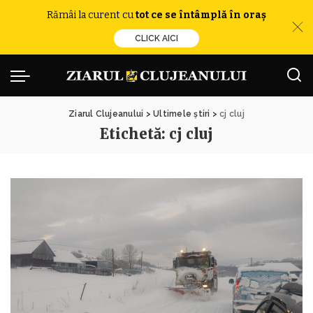
Rămâi la curent cu
tot ce se întâmplă în oraș
CLICK AICI
Ziarul Clujeanului
>
Ultimele știri
>
cj cluj
Etichetă:
cj cluj