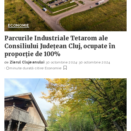
ECONOMIE
Parcurile Industriale Tetarom ale
Consiliului Județean Cluj, ocupate în
proporție de 100%
de
Ziarul Clujeanului
30 octombrie 2024
30 octombrie 2024
Posted
minute durată citire
Economie
by