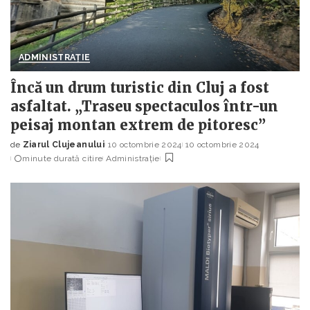
ADMINISTRAȚIE
Încă un drum turistic din Cluj a fost
asfaltat. „Traseu spectaculos într-un
peisaj montan extrem de pitoresc”
de
Ziarul Clujeanului
10 octombrie 2024
10 octombrie 2024
Posted
minute durată citire
Administrație
by