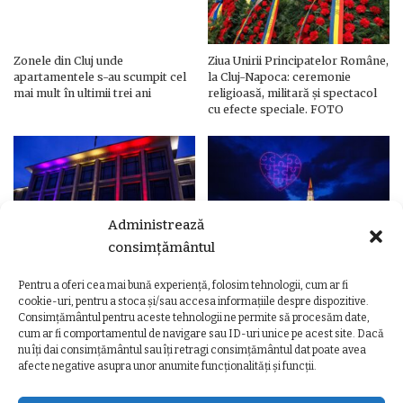
Zonele din Cluj unde
Ziua Unirii Principatelor Române,
apartamentele s-au scumpit cel
la Cluj-Napoca: ceremonie
mai mult în ultimii trei ani
religioasă, militară și spectacol
cu efecte speciale. FOTO
Administrează
consimțământul
Pentru a oferi cea mai bună experiență, folosim tehnologii, cum ar fi
Ziua Unirii Principatelor Române
Ziua Unirii la Cluj-Napoca.
cookie-uri, pentru a stoca și/sau accesa informațiile despre dispozitive.
– Clădiri și poduri din Cluj,
Programul complet al
Consimțământul pentru aceste tehnologii ne permite să procesăm date,
iluminate în culorile drapelului
evenimentelor
cum ar fi comportamentul de navigare sau ID-uri unice pe acest site. Dacă
nu îți dai consimțământul sau îți retragi consimțământul dat poate avea
afecte negative asupra unor anumite funcționalități și funcții.