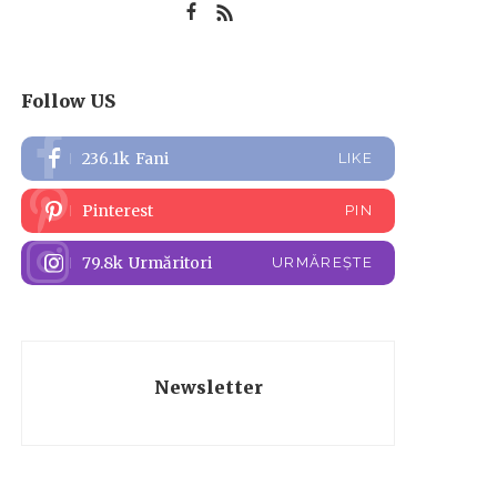
Follow US
236.1k
Fani
LIKE
Pinterest
PIN
79.8k
Urmăritori
URMĂREȘTE
Newsletter