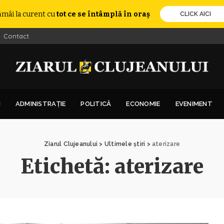
ămâi la curent cu
tot ce se întâmplă în oraș
CLICK AICI
Contact
I
ADMINISTRAȚIE
POLITICĂ
ECONOMIE
EVENIMENT
Ziarul Clujeanului
>
Ultimele știri
>
aterizare
Etichetă:
aterizare