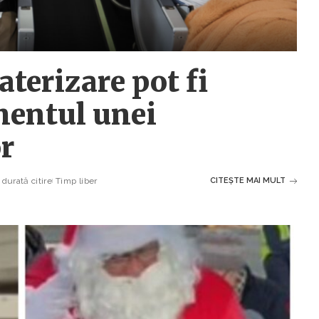
aterizare pot fi
mentul unei
or
durată citire
Timp liber
CITEȘTE MAI MULT