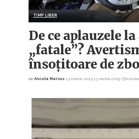
TIMP LIBER
De ce aplauzele la 
„fatale”? Avertis
însoțitoare de zb
de
Ancuta Marcus
13 martie 2025
13 martie 2025
minute 
Posted
by