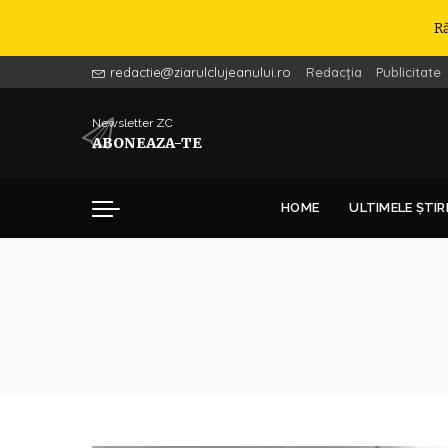
R
redactie@ziarulclujeanului.ro
Redacția
Publicitate
Newsletter ZC
ABONEAZA-TE
HOME
ULTIMELE ȘTIR