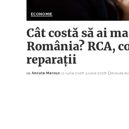
ECONOMIE
Cât costă să ai ma
România? RCA, co
reparații
de
Ancuta Marcus
11 iunie 2026
3 iunie 2026
minute dur
Posted
by