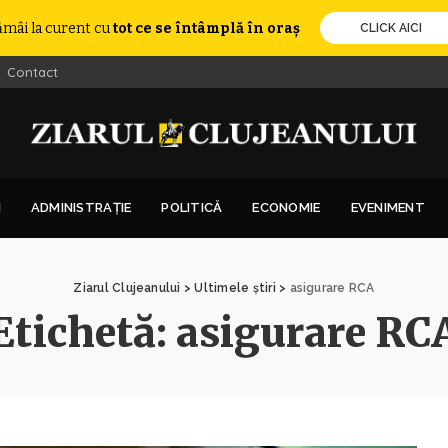
ămâi la curent cu
tot ce se întâmplă în oraș
CLICK AICI
Contact
I
ADMINISTRAȚIE
POLITICĂ
ECONOMIE
EVENIMENT
Ziarul Clujeanului
>
Ultimele știri
>
asigurare RCA
Etichetă:
asigurare RC