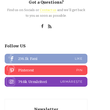
Got a Questions?
Find us on Socials or
Contact us
and we’ll get back
to you as soon as possible.
Follow US
236.1k
Fani
LIKE
Pinterest
PIN
79.8k
Urmăritori
URMĂREȘTE
Newsletter