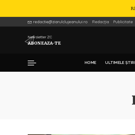
R
redactie@ziarulclujeanului.ro
Redacția
Publicitate
Newsletter ZC
ABONEAZA-TE
HOME
ULTIMELE ȘTIR