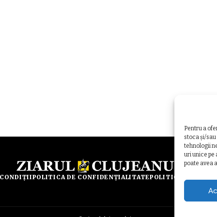
Pentru a ofe
stoca și/sau
tehnologii n
uri unice pe
poate avea a
 CONDIȚII
POLITICA DE CONFIDENȚIALITATE
POLITICA DE UTILI
Ac