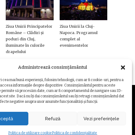
Ziua Unirii Principatelor
Ziua Unirii la Cluj-
Române – Clădiri și
Napoca. Programul
poduri din Cluj,
complet al
iluminate în culorile
evenimentelor
drapelului
Administrează consimțământul
ri cea mai bună experiență, folosim tehnologii, cum ar fi cookie-uri, pentru a
 accesa informațiile despre dispozitive. Consimțământul pentru aceste
e permite să procesăm date, cum ar fi comportamentul de navigare sau ID-
 acest site. Dacă nu îți dai consimțământul sau îți retragi consimțământul dat
fecte negative asupra unor anumite funcționalități și funcții.
ZARE COOKIE
ceptă
Refuză
Vezi preferințele
Politica de utilizare cookie
Politica de confidențialitate