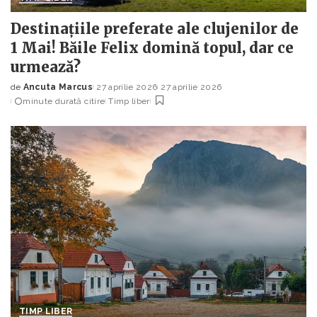
Destinațiile preferate ale clujenilor de
1 Mai! Băile Felix domină topul, dar ce
urmează?
de
Ancuta Marcus
27 aprilie 2026
27 aprilie 2026
Posted
minute durată citire
Timp liber
by
TIMP LIBER