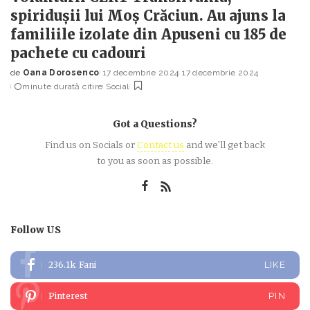
spiridușii lui Moș Crăciun. Au ajuns la
familiile izolate din Apuseni cu 185 de
pachete cu cadouri
de
Oana Dorosenco
17 decembrie 2024
17 decembrie 2024
Posted
minute durată citire
Social
by
Got a Questions?
Find us on Socials or
Contact us
and we’ll get back
to you as soon as possible.
Follow US
236.1k
Fani
LIKE
Pinterest
PIN