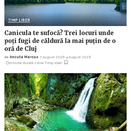
TIMP LIBER
Canicula te sufocă? Trei locuri unde
poți fugi de căldură la mai puțin de o
oră de Cluj
de
Ancuta Marcus
7 august 2026
4 august 2026
Posted
minute durată citire
Timp liber
by