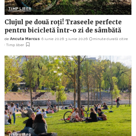
TIMP LIBER
Clujul pe două roți! Traseele perfecte
pentru bicicletă într-o zi de sâmbătă
de
Ancuta Marcus
6 iunie 2026
3 iunie 2026
minute durată citire
Posted
Timp liber
by
TIMP LIBER