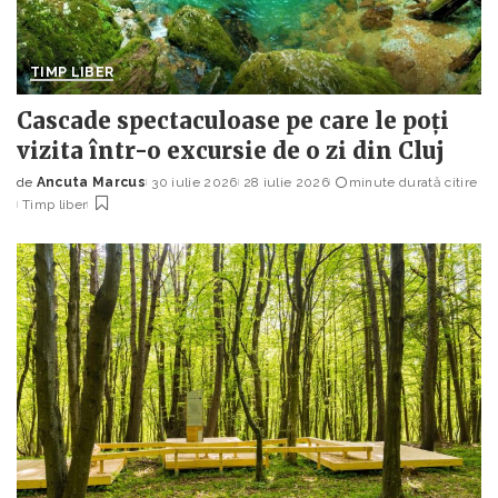
TIMP LIBER
Cascade spectaculoase pe care le poți
vizita într-o excursie de o zi din Cluj
de
Ancuta Marcus
30 iulie 2026
28 iulie 2026
minute durată citire
Posted
Timp liber
by