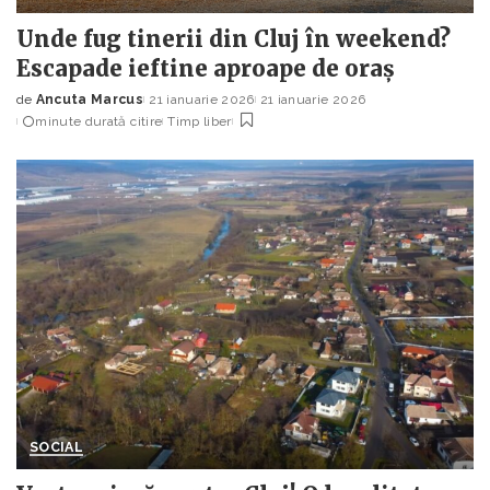
Unde fug tinerii din Cluj în weekend?
Escapade ieftine aproape de oraș
de
Ancuta Marcus
21 ianuarie 2026
21 ianuarie 2026
Posted
minute durată citire
Timp liber
by
SOCIAL