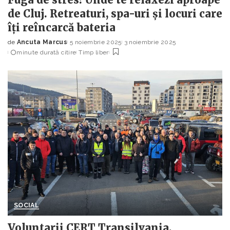
de Cluj. Retreaturi, spa-uri și locuri care
îți reîncarcă bateria
de
Ancuta Marcus
5 noiembrie 2025
3 noiembrie 2025
Posted
minute durată citire
Timp liber
by
SOCIAL
Voluntarii CERT Transilvania,