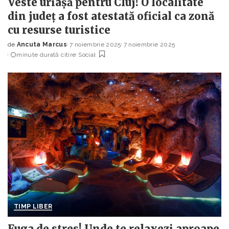
Veste uriașă pentru Cluj! O localitate
din județ a fost atestată oficial ca zonă
cu resurse turistice
de
Ancuta Marcus
7 noiembrie 2025
7 noiembrie 2025
Posted
minute durată citire
Social
by
TIMP LIBER
Fuga de stres! Unde te relaxezi aproape