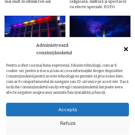
mai mult în ultimii trei ani
religioasă, militară și spectacol
cu efecte speciale. FOTO
Administrează
consimțământul
Pentru a oferi cea mai bună experiență, folosim tehnologii, cum ar fi
Ziua Unirii Principatelor Române
Ziua Unirii la Cluj-Napoca.
cookie-uri, pentru a stoca și/sau accesa informațiile despre dispozitive.
– Clădiri și poduri din Cluj,
Programul complet al
Consimțământul pentru aceste tehnologii ne permite să procesăm date,
iluminate în culorile drapelului
evenimentelor
cum ar fi comportamentul de navigare sau ID-uri unice pe acest site. Dacă
nu îți dai consimțământul sau îți retragi consimțământul dat poate avea
afecte negative asupra unor anumite funcționalități și funcții.
Acceptă
Refuză
TERMENI ȘI CONDIȚII
POLITICA DE CONFIDENȚIALITATE
POLITICA DE UTILIZARE COOKIE