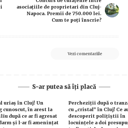
i
Concurs de curățenie între
i
asociațiile de proprietari din Cluj-
Napoca. Premii de 750.000 lei.
Cum te poți înscrie?
Vezi comentariile
S-ar putea să îți placă
l uriaș în Cluj! Un
Percheziții după o tranz
 cunoscut, în arest la
cu „cristal” în Cluj! Ce a
iu după ce ar fi agresat
descoperit polițiștii în
darm și l-ar fi amenințat
locuințele a doi presupu