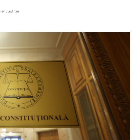
ire
Justiție