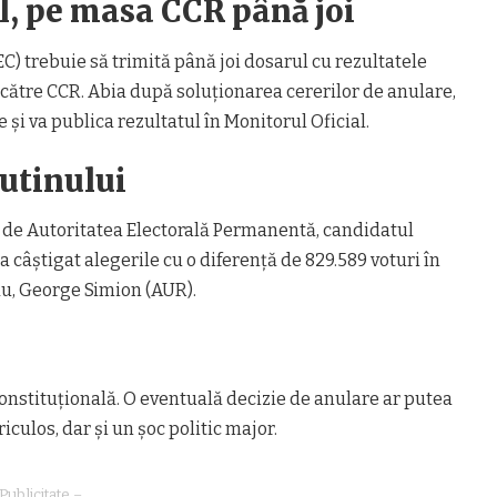
l, pe masa CCR până joi
EC) trebuie să trimită până joi dosarul cu rezultatele
a către CCR. Abia după soluționarea cererilor de anulare,
e și va publica rezultatul în Monitorul Oficial.
rutinului
 de Autoritatea Electorală Permanentă, candidatul
câștigat alegerile cu o diferență de 829.589 voturi în
ău, George Simion (AUR).
Constituțională. O eventuală decizie de anulare ar putea
culos, dar și un șoc politic major.
Publicitate –