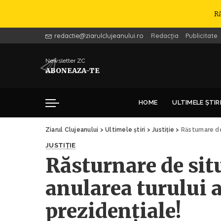
R
redactie@ziarulclujeanului.ro
Redacția
Publicitate
Newsletter ZC
ABONEAZA-TE
HOME
ULTIMELE ȘTIR
Ziarul Clujeanului
>
Ultimele știri
>
Justiție
>
Răsturnare de s
JUSTIȚIE
Răsturnare de sit
anularea turului a
prezidențiale!