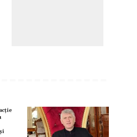
acție
u
și