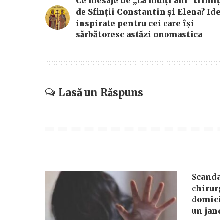
Ce mesaje de „La mulți ani” trimiț
de Sfinții Constantin și Elena? Ide
inspirate pentru cei care își
sărbătoresc astăzi onomastica
Lasă un Răspuns
Scanda
chirurg
domicil
un jan