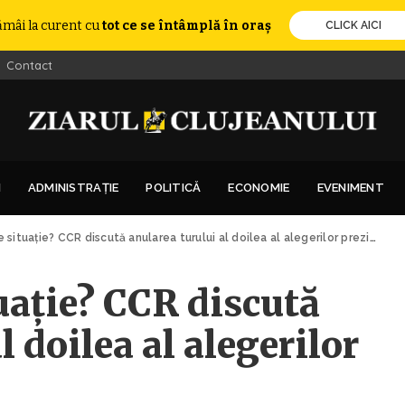
ămâi la curent cu
tot ce se întâmplă în oraș
CLICK AICI
Contact
I
ADMINISTRAȚIE
POLITICĂ
ECONOMIE
EVENIMENT
ituație? CCR discută anularea turului al doilea al alegerilor prezidențiale!
uație? CCR discută
l doilea al alegerilor