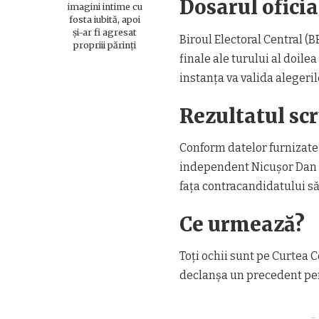
Dosarul oficia
imagini intime cu
fosta iubită, apoi
și-ar fi agresat
Biroul Electoral Central (B
propriii părinți
finale ale turului al doile
instanța va valida alegeril
Rezultatul sc
Conform datelor furnizate
independent Nicușor Dan a 
fața contracandidatului s
Ce urmează?
Toți ochii sunt pe Curtea 
declanșa un precedent peri
– 