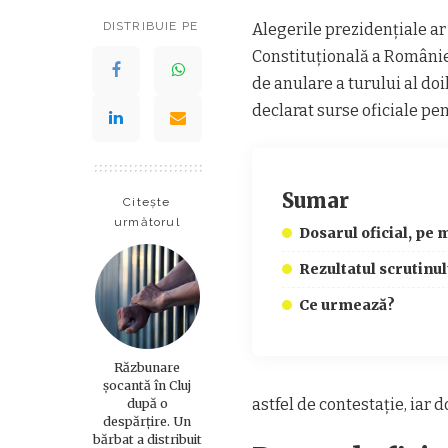
DISTRIBUIE PE
Alegerile prezidențiale ar
Constituțională a Românie
de anulare a turului al doi
declarat surse oficiale p
Sumar
Citește
următorul
Dosarul oficial, pe 
Rezultatul scrutinul
Ce urmează?
Răzbunare
șocantă în Cluj
astfel de contestație, iar 
după o
despărțire. Un
bărbat a distribuit