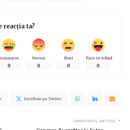
e reacția ta?
Somnoros
Nervos
Mort
Face cu ochiul
0
0
0
0
k
Distribuie pe Twitter
URMĂTORUL ARTICOL