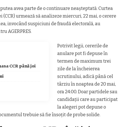
 putea avea parte de o continuare neașteptată: Curtea
i (CCR) urmează să analizeze miercuri, 22 mai, o cerere
lea, invocând suspiciuni de fraudă electorală, au
entru AGERPRES.
Potrivit legii, cererile de
anulare pot fi depuse în
termen de maximum trei
masa CCR până joi
zile de la încheierea
ui
scrutinului, adică până cel
târziu în noaptea de 20 mai,
ora 24:00. Doar partidele sau
candidații care au participat
la alegeri pot depune o
documentul trebuie să fie însoțit de probe solide.