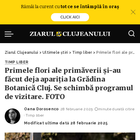
Rămâi la curent cu
tot ce se întâmplă în oraș
CLICK AICI
Ziarul Clujeanului
>
Ultimele știri
>
Timp liber
>
Primele flori ale primăverii și-au făcut deja apariția la Grădina Botanică Cluj. Se schimbă programul de vizitare. FOTO
TIMP LIBER
Primele flori ale primăverii și-au
făcut deja apariția la Grădina
Botanică Cluj. Se schimbă programul
de vizitare. FOTO
Oana Dorosenco
28 februarie 2025
minute durată citire
Posted
Timp liber
by
Modificat ultima dată 28 februarie 2025