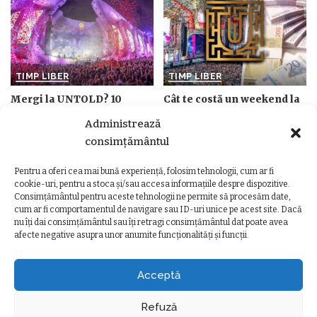
TIMP LIBER
TIMP LIBER
Mergi la UNTOLD? 10
Cât te costă un weekend la
lucruri pe care să NU le uiți
UNTOLD 2026? Buget
Administrează
acasă dacă vrei un festival
minim vs. buget confortabil
consimțământul
fără griji
de
Ancuta Marcus
Posted
de
Ancuta Marcus
6 august 2026
Posted
by
Pentru a oferi cea mai bună experiență, folosim tehnologii, cum ar fi
6 august 2026
by
cookie-uri, pentru a stoca și/sau accesa informațiile despre dispozitive.
Consimțământul pentru aceste tehnologii ne permite să procesăm date,
cum ar fi comportamentul de navigare sau ID-uri unice pe acest site. Dacă
nu îți dai consimțământul sau îți retragi consimțământul dat poate avea
afecte negative asupra unor anumite funcționalități și funcții.
Ziarul Clujeanului
>
Ultimele știri
>
Social
>
Experiență muzeală interactivă pentru persoanele surde la Muzeul Farmaciei din Cluj-Napoca
SOCIAL
Acceptă
Experiență muzeală interactivă
pentru persoanele surde la Muzeul
Refuză