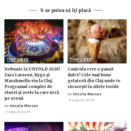
S-ar putea să îți placă
TIMP LIBER
TIMP LIBER
Nebunie la UNTOLD 2026!
Canicula cere o pauză
Zara Larsson, Kygo și
dulce! Cele mai bune
Marshmello vin la Cluj.
gelaterii din Cluj unde te
Programul complet de
răcorești în zilele toride
vineri și orele la care urcă
de
Ancuta Marcus
Posted
pe scenă
6 august 2026
by
de
Ancuta Marcus
Posted
7 august 2026
by