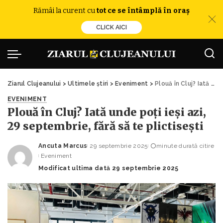
Rămâi la curent cu
tot ce se întâmplă în oraș
CLICK AICI
Ziarul Clujeanului
>
Ultimele știri
>
Eveniment
>
Plouă în Cluj? Iată unde poți ieși azi, 29 septembrie, fără să te plictisești
EVENIMENT
Plouă în Cluj? Iată unde poți ieși azi,
29 septembrie, fără să te plictisești
Ancuta Marcus
29 septembrie 2025
minute durată citire
Posted
Eveniment
by
Modificat ultima dată 29 septembrie 2025