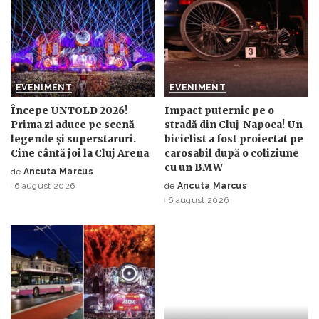
EVENIMENT
EVENIMENT
Începe UNTOLD 2026!
Impact puternic pe o
Prima zi aduce pe scenă
stradă din Cluj-Napoca! Un
legende și superstaruri.
biciclist a fost proiectat pe
Cine cântă joi la Cluj Arena
carosabil după o coliziune
cu un BMW
de
Ancuta Marcus
Posted
6 august 2026
de
Ancuta Marcus
by
Posted
6 august 2026
by