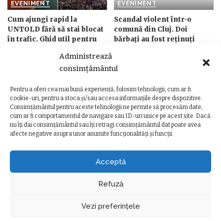
EVENIMENT
EVENIMENT
Cum ajungi rapid la
Scandal violent într-o
UNTOLD fără să stai blocat
comună din Cluj. Doi
în trafic. Ghid util pentru
bărbați au fost reținuți
festivalieri
după ce au agresat un
Administrează
localnic cu bâte și un corp
de
Ancuta Marcus
Posted
consimțământul
de iluminat
5 august 2026
by
de
Ancuta Marcus
Posted
Pentru a oferi cea mai bună experiență, folosim tehnologii, cum ar fi
5 august 2026
by
cookie-uri, pentru a stoca și/sau accesa informațiile despre dispozitive.
Consimțământul pentru aceste tehnologii ne permite să procesăm date,
cum ar fi comportamentul de navigare sau ID-uri unice pe acest site. Dacă
nu îți dai consimțământul sau îți retragi consimțământul dat poate avea
afecte negative asupra unor anumite funcționalități și funcții.
Ziarul Clujeanului
>
Ultimele știri
>
Eveniment
>
Accident violent în zorii zilei la Cluj. Un șofer a fost grav rănit
EVENIMENT
Acceptă
Accident violent în zorii zilei la Cluj.
Un șofer a fost grav rănit
Refuză
Ancuta Marcus
29 septembrie 2025
minute durată citire
Posted
Vezi preferințele
Eveniment
by