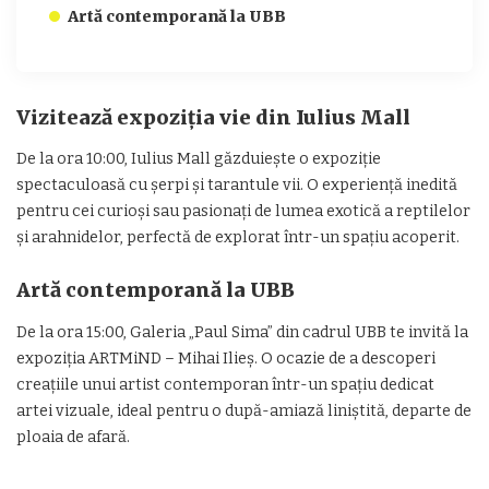
Artă contemporană la UBB
Vizitează expoziția vie din Iulius Mall
De la ora 10:00, Iulius Mall găzduiește o expoziție
spectaculoasă cu șerpi și tarantule vii. O experiență inedită
pentru cei curioși sau pasionați de lumea exotică a reptilelor
și arahnidelor, perfectă de explorat într-un spațiu acoperit.
Artă contemporană la UBB
De la ora 15:00, Galeria „Paul Sima” din cadrul UBB te invită la
expoziția ARTMiND – Mihai Ilieș. O ocazie de a descoperi
creațiile unui artist contemporan într-un spațiu dedicat
artei vizuale, ideal pentru o după-amiază liniștită, departe de
ploaia de afară.