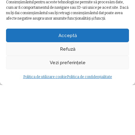
by
by
Consimțământul pentru aceste tehnologii ne permite să procesăm date,
cum ar fi comportamentul de navigare sau ID-uri unice pe acest site. Dacă
nu îți dai consimțământul sau îți retragi consimțământul dat poate avea
afecte negative asupra unor anumite funcționalități și funcții.
Ziarul Clujeanului
>
Ultimele știri
>
Educație
>
Doi elevi clujeni, medaliaţi la Olimpiada Internațională de Științe pentru Juniori – IJSO 2024
EDUCAȚIE
Acceptă
Doi elevi clujeni, medaliaţi la
Olimpiada Internațională de Științe
Refuză
pentru Juniori – IJSO 2024
Vezi preferințele
Oana Dorosenco
12 decembrie 2024
Posted
minute durată citire
Educație
by
Politica de utilizare cookie
Politica de confidențialitate
Modificat ultima dată 12 decembrie 2024