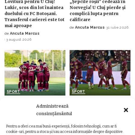
Lovitură pentru U Cluj!
„Șepcile roșii” cedează în
Lukic, scos din lot înaintea
Norvegia! U Cluj pierde și
duelului cu FC Botoșani.
complică lupta pentru
Transferul carierei este tot
calificare
mai aproape
de
Ancuta Marcus
31 iulie 2026
Posted
de
Ancuta Marcus
Posted
by
3 august 2026
by
SPORT
SPORT
CFR Cluj domină Superliga!
Show total în Gruia! CFR
Administrează
Patru „feroviari”, în echipa
Cluj a făcut spectacol cu FC
consimțământul
ideală a etapei după
Voluntari și a obținut prima
recitalul cu FC Voluntari
victorie a sezonului
Pentru a oferi cea mai bună experiență, folosim tehnologii, cum ar fi
de
Ancuta Marcus
29 iulie 2026
de
Ancuta Marcus
28 iulie 2026
Posted
Posted
cookie-uri, pentru a stoca și/sau accesa informațiile despre dispozitive.