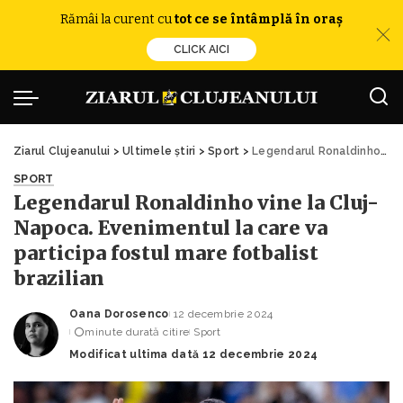
Rămâi la curent cu
tot ce se întâmplă în oraș
CLICK AICI
Ziarul Clujeanului
>
Ultimele știri
>
Sport
>
Legendarul Ronaldinho vine la Cluj-Napoca. Evenimentul la care va participa fostul mare fotbalist brazilian
SPORT
Legendarul Ronaldinho vine la Cluj-
Napoca. Evenimentul la care va
participa fostul mare fotbalist
brazilian
Oana Dorosenco
12 decembrie 2024
Posted
minute durată citire
Sport
by
Modificat ultima dată 12 decembrie 2024