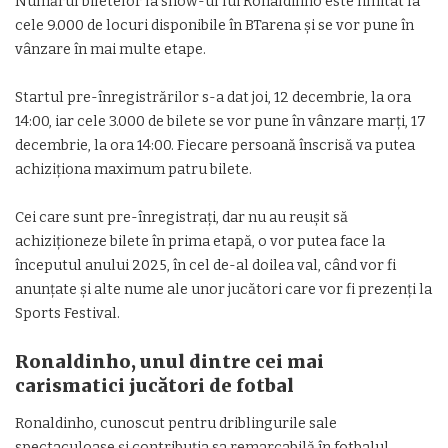
Numărul biletelor la show-ul lui Ronaldinho este limitat la
cele 9.000 de locuri disponibile în BTarena şi se vor pune în
vânzare în mai multe etape.
Startul pre-înregistrărilor s-a dat joi, 12 decembrie, la ora
14:00, iar cele 3.000 de bilete se vor pune în vânzare marţi, 17
decembrie, la ora 14:00. Fiecare persoană înscrisă va putea
achiziţiona maximum patru bilete.
Cei care sunt pre-înregistraţi, dar nu au reuşit să
achiziţioneze bilete în prima etapă, o vor putea face la
începutul anului 2025, în cel de-al doilea val, când vor fi
anunţate şi alte nume ale unor jucători care vor fi prezenţi la
Sports Festival.
Ronaldinho, unul dintre cei mai
carismatici jucători de fotbal
Ronaldinho, cunoscut pentru driblingurile sale
spectaculoase şi contribuţia sa remarcabilă în fotbalul