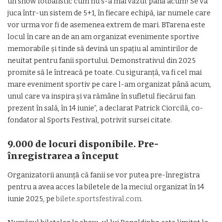
un show fotbalistic cum nu s-a mai văzut până acum! Se va
juca într-un sistem de 5+1, în fiecare echipă, iar numele care
vor urma vor fi de asemenea extrem de mari. BTarena este
locul în care an de an am organizat evenimente sportive
memorabile şi tinde să devină un spaţiu al amintirilor de
neuitat pentru fanii sportului. Demonstrativul din 2025
promite să le întreacă pe toate. Cu siguranţă, va fi cel mai
mare eveniment sportiv pe care l-am organizat până acum,
unul care va inspira şi va rămâne în sufletul fiecărui fan
prezent în sală, în 14 iunie”, a declarat Patrick Ciorcilă, co-
fondator al Sports Festival, potrivit sursei citate.
9.000 de locuri disponibile. Pre-
înregistrarea a început
Organizatorii anunţă că fanii se vor putea pre-înregistra
pentru a avea acces la biletele de la meciul organizat în 14
iunie 2025, pe
bilete.sportsfestival.com.