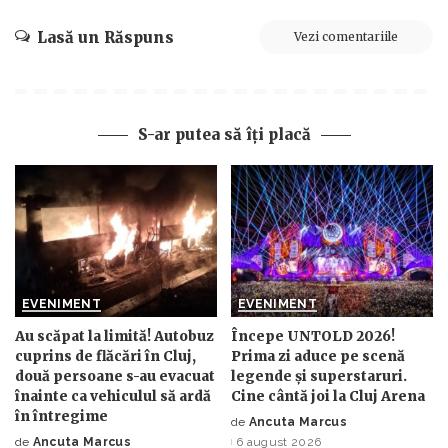
Lasă un Răspuns
Vezi comentariile
S-ar putea să îți placă
EVENIMENT
EVENIMENT
Au scăpat la limită! Autobuz
Începe UNTOLD 2026!
cuprins de flăcări în Cluj,
Prima zi aduce pe scenă
două persoane s-au evacuat
legende și superstaruri.
înainte ca vehiculul să ardă
Cine cântă joi la Cluj Arena
în întregime
de
Ancuta Marcus
Posted
de
Ancuta Marcus
6 august 2026