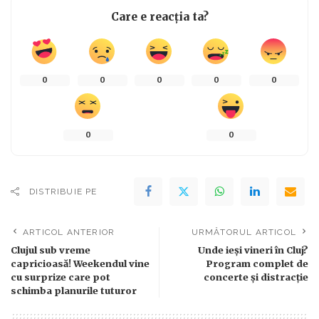
Care e reacția ta?
0
0
0
0
0
0
0
DISTRIBUIE PE
ARTICOL ANTERIOR
URMĂTORUL ARTICOL
Clujul sub vreme
Unde ieși vineri în Cluj?
capricioasă! Weekendul vine
Program complet de
cu surprize care pot
concerte și distracție
schimba planurile tuturor