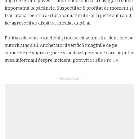
după ce le-ar fi povestit unor cunoscuți că a câștigat o sumă
importantă la păcănele. Suspecții ar fi profitat de moment și
l-au atacat pentru a-i fura banii. Totul s-ar fi petrecut rapid,
iar agresorii au dispărut imediat după jaf.
Poliția a deschis o anchetă și încearcă acum să îi identifice pe
autorii atacului. Anchetatorii verifică imaginile de pe
camerele de supraveghere și audiază persoane care ar putea
avea informații despre incident, potrivit
Stirile Pro TV.
– Publicitate –