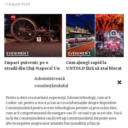
Posted
by
7 august 2026
by
EVENIMENT
EVENIMENT
Impact puternic pe o
Cum ajungi rapid la
stradă din Cluj-Napoca! Un
UNTOLD fără să stai blocat
biciclist a fost proiectat pe
în trafic. Ghid util pentru
Administrează
carosabil după o coliziune
festivalieri
consimțământul
cu un BMW
de
Ancuta Marcus
Posted
de
Ancuta Marcus
5 august 2026
Posted
by
Pentru a oferi cea mai bună experiență, folosim tehnologii, cum ar fi
6 august 2026
by
cookie-uri, pentru a stoca și/sau accesa informațiile despre dispozitive.
Consimțământul pentru aceste tehnologii ne permite să procesăm date,
cum ar fi comportamentul de navigare sau ID-uri unice pe acest site. Dacă
nu îți dai consimțământul sau îți retragi consimțământul dat poate avea
afecte negative asupra unor anumite funcționalități și funcții.
Ziarul Clujeanului
>
Ultimele știri
>
Social
>
Clujul sub vreme capricioasă! Weekendul vine cu surprize care pot schimba planurile tuturor