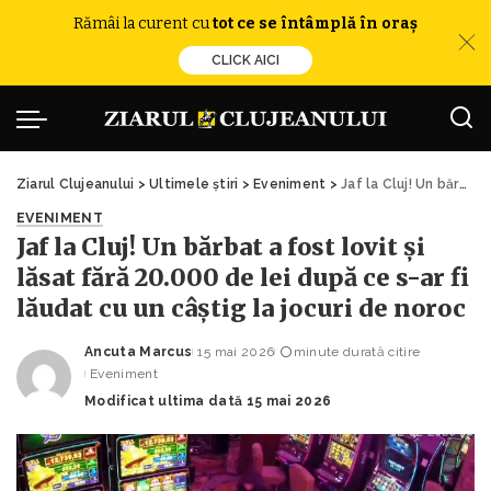
Rămâi la curent cu
tot ce se întâmplă în oraș
CLICK AICI
Ziarul Clujeanului
>
Ultimele știri
>
Eveniment
>
Jaf la Cluj! Un bărbat a fost lovit și lăsat fără 20.000 de lei după ce s-ar fi lăudat cu un câștig la jocuri de noroc
EVENIMENT
Jaf la Cluj! Un bărbat a fost lovit și
lăsat fără 20.000 de lei după ce s-ar fi
lăudat cu un câștig la jocuri de noroc
Ancuta Marcus
15 mai 2026
minute durată citire
Posted
Eveniment
by
Modificat ultima dată 15 mai 2026