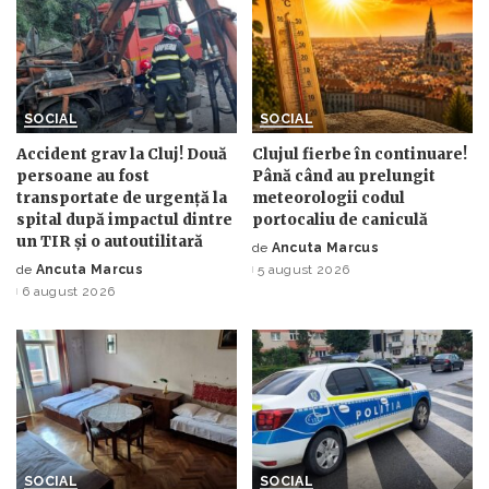
SOCIAL
SOCIAL
Accident grav la Cluj! Două
Clujul fierbe în continuare!
persoane au fost
Până când au prelungit
transportate de urgență la
meteorologii codul
spital după impactul dintre
portocaliu de caniculă
un TIR și o autoutilitară
de
Ancuta Marcus
Posted
de
Ancuta Marcus
5 august 2026
Posted
by
6 august 2026
by
SOCIAL
SOCIAL