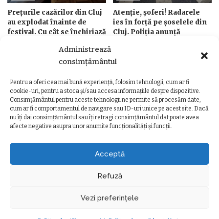
Prețurile cazărilor din Cluj
Atenție, șoferi! Radarele
au explodat înainte de
ies în forță pe șoselele din
festival. Cu cât se închiriază
Cluj. Poliția anunță
un apartament comunist,
controale până pe 9 august
Administrează
nerenovat, pentru patru
de
Ancuta Marcus
Posted
nopți
consimțământul
4 august 2026
by
de
Ancuta Marcus
Posted
Pentru a oferi cea mai bună experiență, folosim tehnologii, cum ar fi
5 august 2026
by
cookie-uri, pentru a stoca și/sau accesa informațiile despre dispozitive.
Consimțământul pentru aceste tehnologii ne permite să procesăm date,
cum ar fi comportamentul de navigare sau ID-uri unice pe acest site. Dacă
nu îți dai consimțământul sau îți retragi consimțământul dat poate avea
afecte negative asupra unor anumite funcționalități și funcții.
Ziarul Clujeanului
>
Ultimele știri
>
Social
>
Echipa Rhythm Touch de la UTCN a primit Premiul Bizinvent la Gala GândIT în România 2025
SOCIAL
Acceptă
Echipa Rhythm Touch de la UTCN a
primit Premiul Bizinvent la Gala
Refuză
GândIT în România 2025
Vezi preferințele
Oana Dorosenco
9 iulie 2025
minute durată citire
Social
Posted