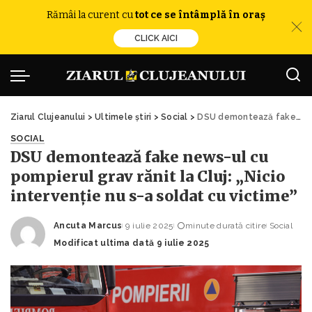
Rămâi la curent cu
tot ce se întâmplă în oraș
CLICK AICI
Ziarul Clujeanului
>
Ultimele știri
>
Social
>
DSU demontează fake news-ul cu pompierul grav rănit la Cluj: „Nicio intervenție nu s-a soldat cu victime”
SOCIAL
DSU demontează fake news-ul cu
pompierul grav rănit la Cluj: „Nicio
intervenție nu s-a soldat cu victime”
Ancuta Marcus
9 iulie 2025
minute durată citire
Social
Posted
Modificat ultima dată 9 iulie 2025
by