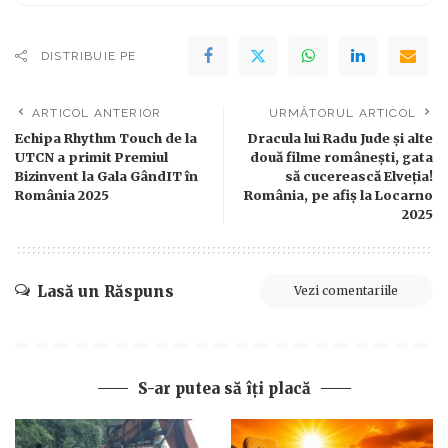
DISTRIBUIE PE
ARTICOL ANTERIOR
URMĂTORUL ARTICOL
Echipa Rhythm Touch de la
Dracula lui Radu Jude și alte
UTCN a primit Premiul
două filme românești, gata
Bizinvent la Gala GândIT în
să cucerească Elveția!
România 2025
România, pe afiș la Locarno
2025
Lasă un Răspuns
Vezi comentariile
S-ar putea să îți placă