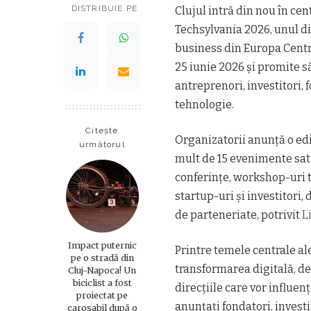
DISTRIBUIE PE
Clujul intră din nou în ce
Techsylvania 2026, unul d
business din Europa Central
25 iunie 2026 și promite s
antreprenori, investitori, 
tehnologie.
Citește
Organizatorii anunță o edi
următorul
mult de 15 evenimente sate
conferințe, workshop-uri te
startup-uri și investitori
de parteneriate, potrivit
L
Impact puternic
Printre temele centrale ale
pe o stradă din
transformarea digitală, de
Cluj-Napoca! Un
biciclist a fost
direcțiile care vor influe
proiectat pe
anunțați fondatori, investi
carosabil după o