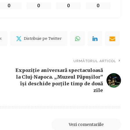
0
0
0
0
k
Distribuie pe Twitter
URMĂTORUL ARTICOL
Expoziție aniversară spectaculoasă
la Cluj-Napoca. „Muzeul Păpușilor”
își deschide porțile timp de două
zile
Vezi comentariile