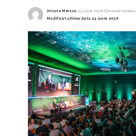
Ancuta Marcus
24 iunie 2026
minute durată c
Posted
Modificat ultima dată 24 iunie 2026
by