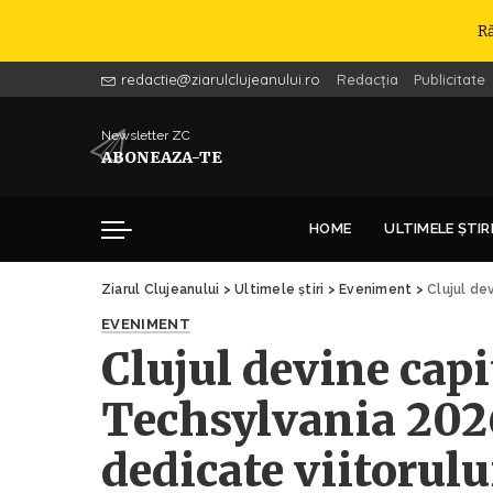
R
redactie@ziarulclujeanului.ro
Redacția
Publicitate
Newsletter ZC
ABONEAZA-TE
HOME
ULTIMELE ȘTIR
Ziarul Clujeanului
>
Ultimele știri
>
Eveniment
>
Clujul devi
EVENIMENT
Clujul devine capi
Techsylvania 2026
dedicate viitorulu