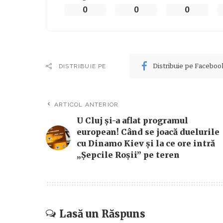
0
0
0
Distribuie pe Faceboo
DISTRIBUIE PE
ARTICOL ANTERIOR
U Cluj și-a aflat programul
european! Când se joacă duelurile
cu Dinamo Kiev și la ce ore intră
„Șepcile Roșii” pe teren
Lasă un Răspuns