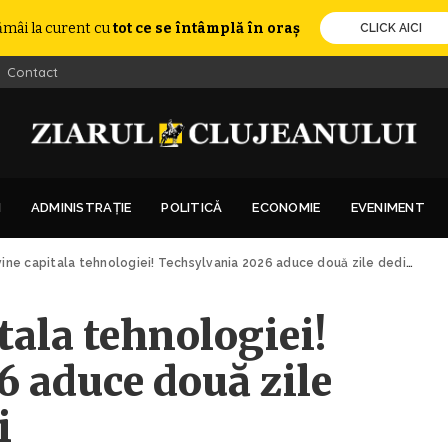
ămâi la curent cu
tot ce se întâmplă în oraș
CLICK AICI
Contact
I
ADMINISTRAȚIE
POLITICĂ
ECONOMIE
EVENIMENT
ne capitala tehnologiei! Techsylvania 2026 aduce două zile dedicate viitorului
tala tehnologiei!
 aduce două zile
i