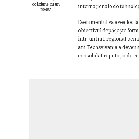
coliziune cu un
internaționale de tehnolog
BMW
Evenimentul va avea loc la
obiectivul depășește forma
într-un hub regional pentru
ani, Techsylvania a deveni
consolidat reputația de ce
– 