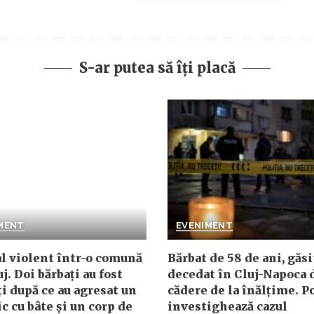
S-ar putea să îți placă
MENT
EVENIMENT
l violent într-o comună
Bărbat de 58 de ani, găsi
j. Doi bărbați au fost
decedat în Cluj-Napoca 
ți după ce au agresat un
cădere de la înălțime. Po
c cu bâte și un corp de
investighează cazul