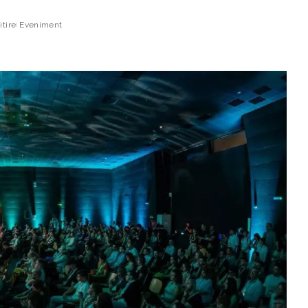
itire
Eveniment