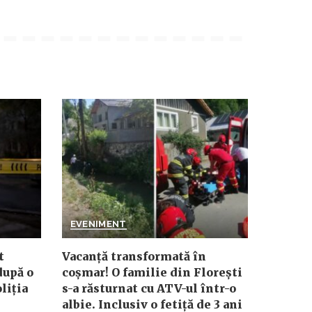
EVENIMENT
t
Vacanță transformată în
după o
coșmar! O familie din Florești
liția
s-a răsturnat cu ATV-ul într-o
albie. Inclusiv o fetiță de 3 ani