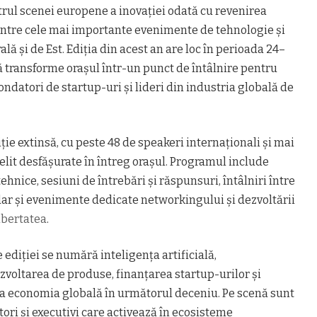
ntrul scenei europene a inovației odată cu revenirea
intre cele mai importante evenimente de tehnologie și
ă și de Est. Ediția din acest an are loc în perioada 24–
ă transforme orașul într-un punct de întâlnire pentru
fondatori de startup-uri și lideri din industria globală de
ție extinsă, cu peste 48 de speakeri internaționali și mai
lit desfășurate în întreg orașul. Programul include
hnice, sesiuni de întrebări și răspunsuri, întâlniri între
, dar și evenimente dedicate networkingului și dezvoltării
ibertatea
.
 ediției se numără inteligența artificială,
zvoltarea de produse, finanțarea startup-urilor și
nța economia globală în următorul deceniu. Pe scenă sunt
tori și executivi care activează în ecosisteme