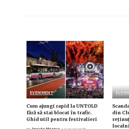
EVENIMENT
EVENI
Cum ajungi rapid la UNTOLD
Scanda
fără să stai blocat în trafic.
din Clu
Ghid util pentru festivalieri
reținu
localni