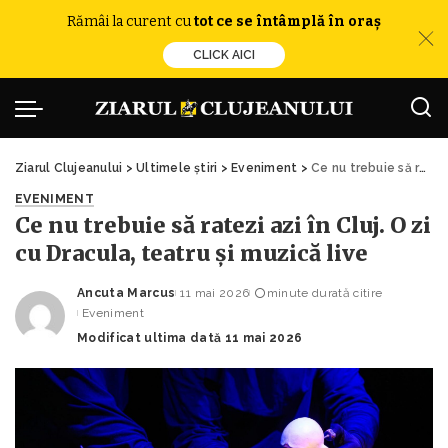
Rămâi la curent cu
tot ce se întâmplă în oraș
CLICK AICI
Ziarul Clujeanului
>
Ultimele știri
>
Eveniment
>
Ce nu trebuie să ratezi azi în Cluj. O zi cu Dracula, teatru și muzică live
EVENIMENT
Ce nu trebuie să ratezi azi în Cluj. O zi
cu Dracula, teatru și muzică live
Ancuta Marcus
11 mai 2026
minute durată citire
Posted
Eveniment
by
Modificat ultima dată 11 mai 2026