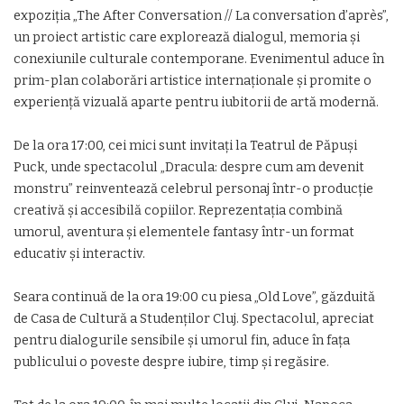
expoziția „The After Conversation // La conversation d’après”,
un proiect artistic care explorează dialogul, memoria și
conexiunile culturale contemporane. Evenimentul aduce în
prim-plan colaborări artistice internaționale și promite o
experiență vizuală aparte pentru iubitorii de artă modernă.
De la ora 17:00, cei mici sunt invitați la
Teatrul de Păpuși
Puck
, unde spectacolul „Dracula: despre cum am devenit
monstru” reinventează celebrul personaj într-o producție
creativă și accesibilă copiilor. Reprezentația combină
umorul, aventura și elementele fantasy într-un format
educativ și interactiv.
Seara continuă de la ora 19:00 cu piesa „Old Love”, găzduită
de
Casa de Cultură a Studenților Cluj
. Spectacolul, apreciat
pentru dialogurile sensibile și umorul fin, aduce în fața
publicului o poveste despre iubire, timp și regăsire.