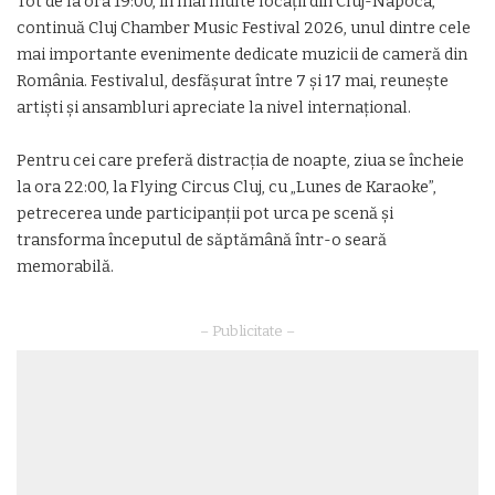
Tot de la ora 19:00, în mai multe locații din
Cluj-Napoca
,
continuă
Cluj Chamber Music Festival 2026
, unul dintre cele
mai importante evenimente dedicate muzicii de cameră din
România. Festivalul, desfășurat între 7 și 17 mai, reunește
artiști și ansambluri apreciate la nivel internațional.
Pentru cei care preferă distracția de noapte, ziua se încheie
la ora 22:00, la Flying Circus Cluj, cu „Lunes de Karaoke”,
petrecerea unde participanții pot urca pe scenă și
transforma începutul de săptămână într-o seară
memorabilă.
– Publicitate –