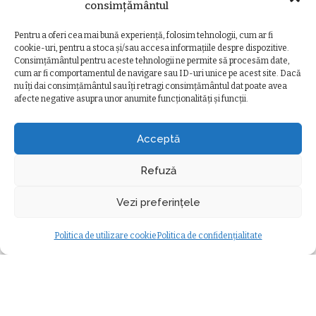
Posted
consimțământul
de iluminat
5 august 2026
by
de
Ancuta Marcus
Posted
Pentru a oferi cea mai bună experiență, folosim tehnologii, cum ar fi
5 august 2026
by
cookie-uri, pentru a stoca și/sau accesa informațiile despre dispozitive.
Consimțământul pentru aceste tehnologii ne permite să procesăm date,
cum ar fi comportamentul de navigare sau ID-uri unice pe acest site. Dacă
nu îți dai consimțământul sau îți retragi consimțământul dat poate avea
afecte negative asupra unor anumite funcționalități și funcții.
Ziarul Clujeanului
>
Ultimele știri
>
Eveniment
>
Seară culturală intensă la Cluj. Duminica aceasta aduce teatru, jazz și film
EVENIMENT
Acceptă
Seară culturală intensă la Cluj.
Duminica aceasta aduce teatru, jazz
Refuză
și film
Vezi preferințele
Ancuta Marcus
10 mai 2026
minute durată citire
Posted
Eveniment
by
Politica de utilizare cookie
Politica de confidențialitate
Modificat ultima dată 4 mai 2026