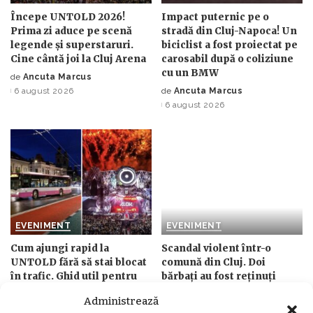
Începe UNTOLD 2026!
Impact puternic pe o
Prima zi aduce pe scenă
stradă din Cluj-Napoca! Un
legende și superstaruri.
biciclist a fost proiectat pe
Cine cântă joi la Cluj Arena
carosabil după o coliziune
cu un BMW
de
Ancuta Marcus
Posted
6 august 2026
de
Ancuta Marcus
by
Posted
6 august 2026
by
EVENIMENT
EVENIMENT
Cum ajungi rapid la
Scandal violent într-o
UNTOLD fără să stai blocat
comună din Cluj. Doi
în trafic. Ghid util pentru
bărbați au fost reținuți
festivalieri
după ce au agresat un
Administrează
localnic cu bâte și un corp
de
Ancuta Marcus