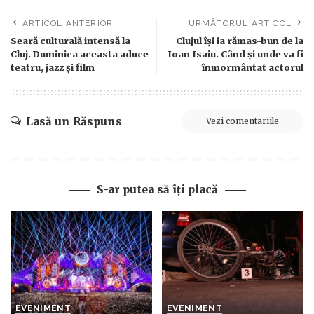
ARTICOL ANTERIOR
URMĂTORUL ARTICOL
Seară culturală intensă la
Clujul își ia rămas-bun de la
Cluj. Duminica aceasta aduce
Ioan Isaiu. Când și unde va fi
teatru, jazz și film
înmormântat actorul
Lasă un Răspuns
Vezi comentariile
S-ar putea să îți placă
EVENIMENT
EVENIMENT