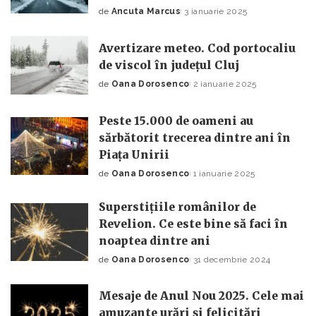
de
Ancuta Marcus
3 ianuarie 2025
Posted
by
Avertizare meteo. Cod portocaliu
de viscol în județul Cluj
de
Oana Dorosenco
2 ianuarie 2025
Posted
by
Peste 15.000 de oameni au
sărbătorit trecerea dintre ani în
Piața Unirii
de
Oana Dorosenco
1 ianuarie 2025
Posted
by
Superstițiile românilor de
Revelion. Ce este bine să faci în
noaptea dintre ani
de
Oana Dorosenco
31 decembrie 2024
Posted
by
Mesaje de Anul Nou 2025. Cele mai
amuzante urări și felicitări