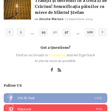
Tradiții și obiceiuri în a treia zi de
Crăciun! Semnificația pâinilor cu
miere de Sfântul Ștefan
de
Ancuta Marcus
27 decembrie 2024
Posted
by
…
…
1
95
96
97
100
Got a Questions?
Find us on Socials or
Contact us
and we’ll get back
to you as soon as possible.
Follow US
236.1k
Fani
LIKE
Pinterest
PIN