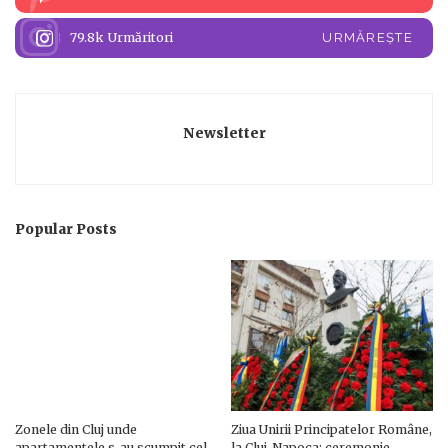
79.8k
Urmăritori
URMĂREȘTE
Newsletter
Popular Posts
Zonele din Cluj unde
Ziua Unirii Principatelor Române,
apartamentele s-au scumpit cel
la Cluj-Napoca: ceremonie