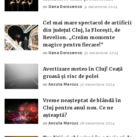
de
Oana Dorosenco
31 decembrie 2024
Posted
by
Cel mai mare spectacol de artificii
din județul Cluj, la Florești, de
Revelion. „Creăm momente
magice pentru fiecare!”
de
Oana Dorosenco
30 decembrie 2024
Posted
by
Avertizare meteo în Cluj! Ceață
groasă și risc de polei
de
Ancuta Marcus
30 decembrie 2024
Posted
by
Vreme neașteptat de blândă în
Cluj pentru anul nou. Ce ne
așteaptă?
de
Ancuta Marcus
28 decembrie 2024
Posted
by