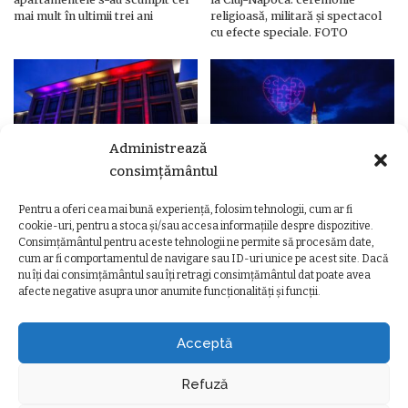
mai mult în ultimii trei ani
religioasă, militară și spectacol
cu efecte speciale. FOTO
Administrează
consimțământul
Pentru a oferi cea mai bună experiență, folosim tehnologii, cum ar fi
Ziua Unirii Principatelor Române
Ziua Unirii la Cluj-Napoca.
cookie-uri, pentru a stoca și/sau accesa informațiile despre dispozitive.
– Clădiri și poduri din Cluj,
Programul complet al
Consimțământul pentru aceste tehnologii ne permite să procesăm date,
iluminate în culorile drapelului
evenimentelor
cum ar fi comportamentul de navigare sau ID-uri unice pe acest site. Dacă
nu îți dai consimțământul sau îți retragi consimțământul dat poate avea
afecte negative asupra unor anumite funcționalități și funcții.
Acceptă
Refuză
TERMENI ȘI CONDIȚII
POLITICA DE CONFIDENȚIALITATE
POLITICA DE UTILIZARE COOKIE