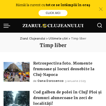
Rămâi la curent cu
tot ce se întâmplă în oraș
CLICK AICI
Ziarul Clujeanului
>
Ultimele știri
>
Timp liber
Timp liber
Retrospectiva foto. Momente
frumoase și locuri deosebite la
Cluj-Napoca
de
Oana Dorosenco
3 ianuarie 2025
Posted
by
Cod galben de polei în Cluj! Ploi și
drumuri alunecoase în zeci de
localități!