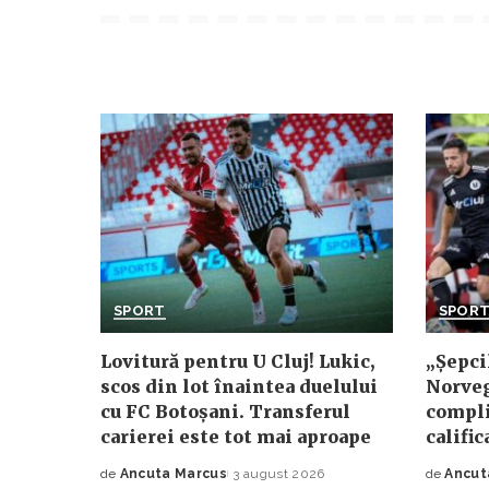
SPORT
SPOR
Lovitură pentru U Cluj! Lukic,
„Șepci
scos din lot înaintea duelului
Norveg
cu FC Botoșani. Transferul
compli
carierei este tot mai aproape
calific
de
Ancuta Marcus
3 august 2026
de
Ancut
Posted
Posted