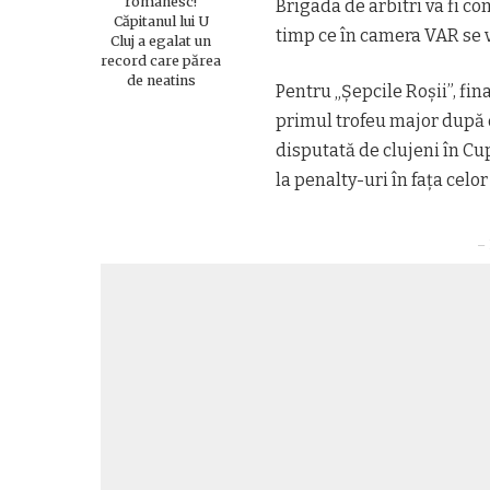
românesc!
Brigada de arbitri va fi c
Căpitanul lui U
timp ce în camera VAR se vo
Cluj a egalat un
record care părea
de neatins
Pentru „Șepcile Roșii”, fin
primul trofeu major după de
disputată de clujeni în Cu
la penalty-uri în fața celor
– 