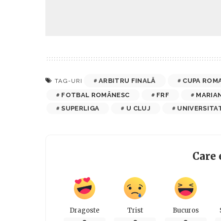
ARBITRU FINALĂ
CUPA ROMA
TAG-URI
FOTBAL ROMÂNESC
FRF
MARIA
SUPERLIGA
U CLUJ
UNIVERSITA
Care 
Dragoste
Trist
Bucuros