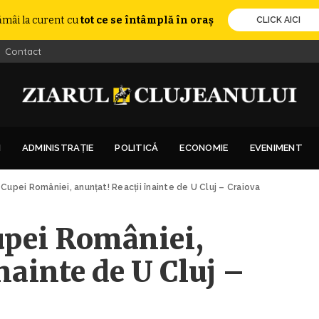
ămâi la curent cu
tot ce se întâmplă în oraș
CLICK AICI
Contact
I
ADMINISTRAȚIE
POLITICĂ
ECONOMIE
EVENIMENT
i Cupei României, anunțat! Reacții înainte de U Cluj – Craiova
Cupei României,
nainte de U Cluj –