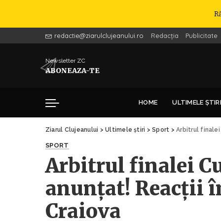
R
redactie@ziarulclujeanului.ro
Redacția
Publicitate
Newsletter ZC
ABONEAZA-TE
HOME
ULTIMELE ȘTIR
Ziarul Clujeanului
>
Ultimele știri
>
Sport
>
Arbitrul finale
SPORT
Arbitrul finalei 
anunțat! Reacții î
Craiova