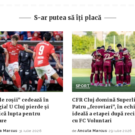
S-ar putea să îți placă
T
SPORT
le roșii” cedează în
CFR Cluj domină Superli
ia! U Cluj pierde și
Patru „feroviari”, în ech
că lupta pentru
ideală a etapei după reci
are
cu FC Voluntari
a Marcus
31 iulie 2026
de
Ancuta Marcus
29 iulie 2026
Posted