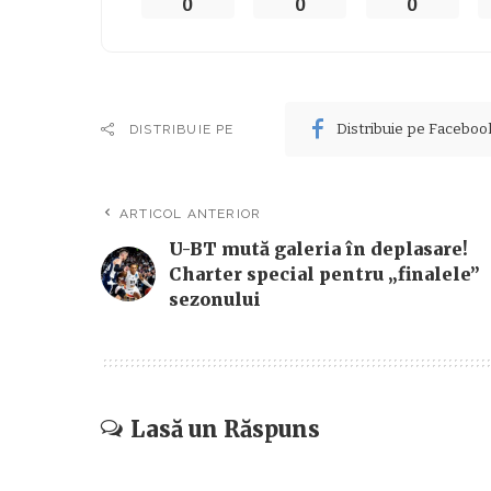
0
0
0
Distribuie pe Faceboo
DISTRIBUIE PE
ARTICOL ANTERIOR
U-BT mută galeria în deplasare!
Charter special pentru „finalele”
sezonului
Lasă un Răspuns