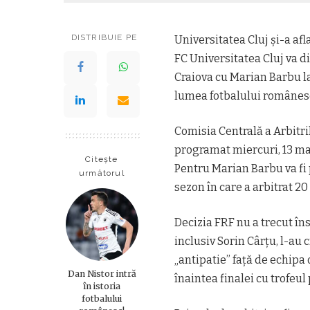
DISTRIBUIE PE
Universitatea Cluj și-a af
FC Universitatea Cluj
va d
Craiova
cu Marian Barbu la 
lumea fotbalului românes
Comisia Centrală a Arbitri
programat miercuri, 13 mai
Citește
Pentru Marian Barbu va fi
următorul
sezon în care a arbitrat 2
Decizia FRF nu a trecut însă
inclusiv Sorin Cârțu, l-au 
„antipatie” față de echipa
Dan Nistor intră
înaintea finalei cu trofeul
în istoria
fotbalului