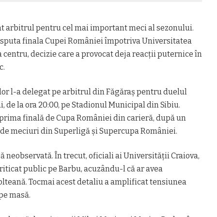
lat arbitrul pentru cel mai important meci al sezonului.
isputa finala Cupei României împotriva
Universitatea
centru, decizie care a provocat deja reacții puternice în
c.
lor l-a delegat pe arbitrul din Făgăraș pentru duelul
, de la ora 20:00, pe Stadionul Municipal din Sibiu.
 prima finală de Cupa României din carieră, după un
0 de meciuri din Superligă și Supercupa României.
 neobservată. În trecut, oficiali ai Universității Craiova,
criticat public pe Barbu, acuzându-l că ar avea
 olteană. Tocmai acest detaliu a amplificat tensiunea
 pe masă.