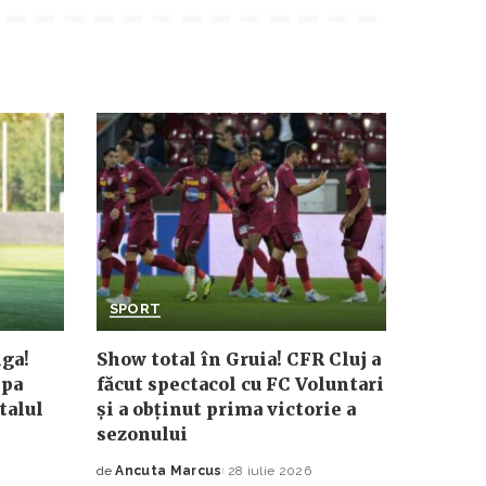
SPORT
ga!
Show total în Gruia! CFR Cluj a
ipa
făcut spectacol cu FC Voluntari
talul
și a obținut prima victorie a
sezonului
de
Ancuta Marcus
28 iulie 2026
Posted