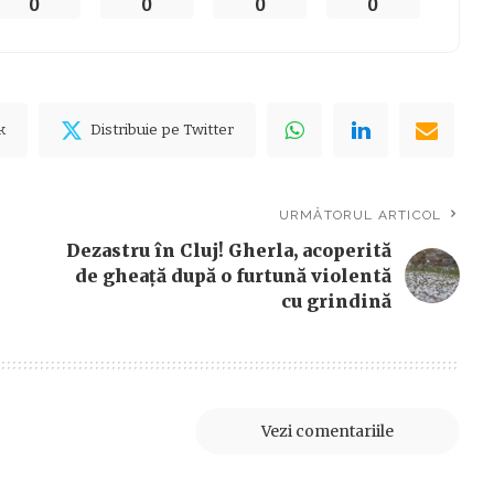
0
0
0
0
k
Distribuie pe Twitter
URMĂTORUL ARTICOL
Dezastru în Cluj! Gherla, acoperită
de gheață după o furtună violentă
cu grindină
Vezi comentariile