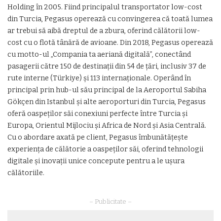
Holding în 2005. Fiind principalul transportator low-cost
din Turcia, Pegasus operează cu convingerea că toată lumea
ar trebui să aibă dreptul de a zbura, oferind călătorii low-
cost cu o flotă tânără de avioane. Din 2018, Pegasus operează
cu motto-ul „Compania ta aeriană digitală”, conectând
pasagerii către 150 de destinații din 54 de țări, inclusiv 37 de
rute interne (Türkiye) și 113 internaționale. Operând în
principal prin hub-ul său principal de la Aeroportul Sabiha
Gökçen din Istanbul și alte aeroporturi din Turcia, Pegasus
oferă oaspeților săi conexiuni perfecte între Turcia și
Europa, Orientul Mijlociu și Africa de Nord și Asia Centrală.
Cu o abordare axată pe client, Pegasus îmbunătățește
experiența de călătorie a oaspeților săi, oferind tehnologii
digitale și inovații unice concepute pentru a le ușura
călătoriile.
– Publicitate –