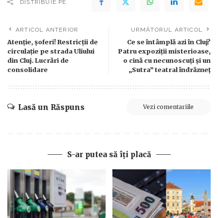
DISTRIBUIE PE
ARTICOL ANTERIOR
URMĂTORUL ARTICOL
Atenție, șoferi! Restricții de
Ce se întâmplă azi în Cluj?
circulație pe strada Uliului
Patru expoziții misterioase,
din Cluj. Lucrări de
o cină cu necunoscuți și un
consolidare
„Sutra” teatral îndrăzneț
Lasă un Răspuns
Vezi comentariile
S-ar putea să îți placă