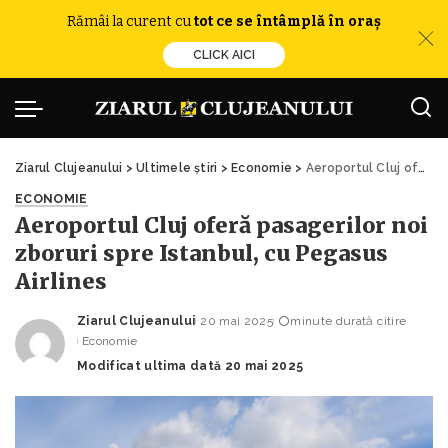
Rămâi la curent cu
tot ce se întâmplă în oraș
CLICK AICI
Ziarul Clujeanului
>
Ultimele știri
>
Economie
>
Aeroportul Cluj oferă pasagerilor noi zboruri spre Istanbul, cu Pegasus Airlines
ECONOMIE
Aeroportul Cluj oferă pasagerilor noi
zboruri spre Istanbul, cu Pegasus
Airlines
Ziarul Clujeanului
20 mai 2025
minute durată citire
Posted
Economie
by
Modificat ultima dată 20 mai 2025