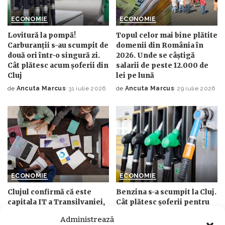
ECONOMIE
ECONOMIE
Lovitură la pompă!
Topul celor mai bine plătite
Carburanții s-au scumpit de
domenii din România în
două ori într-o singură zi.
2026. Unde se câștigă
Cât plătesc acum șoferii din
salarii de peste 12.000 de
Cluj
lei pe lună
de
Ancuta Marcus
31 iulie 2026
de
Ancuta Marcus
29 iulie 2026
Posted
Posted
by
by
ECONOMIE
ECONOMIE
Clujul confirmă că este
Benzina s-a scumpit la Cluj.
capitala IT a Transilvaniei,
Cât plătesc șoferii pentru
însă rămâne la mare
un litru de carburant
Administrează
distanță de București. Ce
începând de astăzi