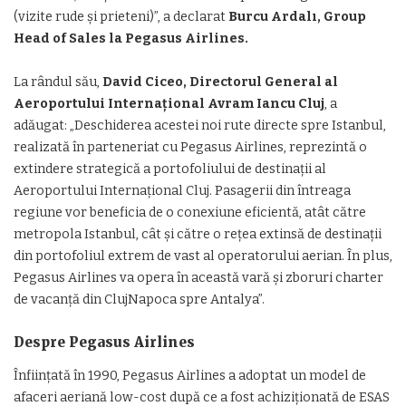
(vizite rude și prieteni)”, a declarat
Burcu Ardalı, Group
Head of Sales la Pegasus Airlines.
La rândul său,
David Ciceo, Directorul General al
Aeroportului Internațional Avram Iancu Cluj
, a
adăugat: „Deschiderea acestei noi rute directe spre Istanbul,
realizată în parteneriat cu Pegasus Airlines, reprezintă o
extindere strategică a portofoliului de destinații al
Aeroportului Internațional Cluj. Pasagerii din întreaga
regiune vor beneficia de o conexiune eficientă, atât către
metropola Istanbul, cât și către o rețea extinsă de destinaţii
din portofoliul extrem de vast al operatorului aerian. În plus,
Pegasus Airlines va opera în această vară și zboruri charter
de vacanță din ClujNapoca spre Antalya”.
Despre Pegasus Airlines
Înființată în 1990, Pegasus Airlines a adoptat un model de
afaceri aeriană low-cost după ce a fost achiziționată de ESAS