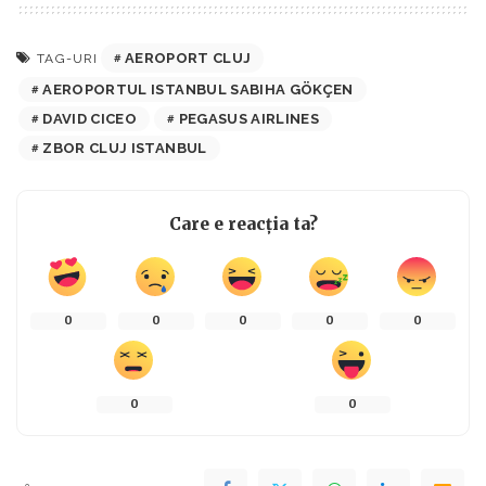
AEROPORT CLUJ
TAG-URI
AEROPORTUL ISTANBUL SABIHA GÖKÇEN
DAVID CICEO
PEGASUS AIRLINES
ZBOR CLUJ ISTANBUL
Care e reacția ta?
0
0
0
0
0
0
0