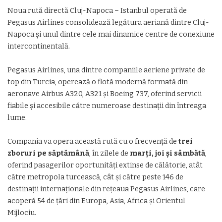
Noua rută directă Cluj-Napoca – Istanbul operată de
Pegasus Airlines consolidează legătura aeriană dintre Cluj-
Napoca și unul dintre cele mai dinamice centre de conexiune
intercontinentală.
Pegasus Airlines, una dintre companiile aeriene private de
top din Turcia, operează o flotă modernă formată din
aeronave Airbus A320, A321 și Boeing 737, oferind servicii
fiabile și accesibile către numeroase destinații din întreaga
lume.
Compania va opera această rută cu o frecvență de
trei
zboruri pe săptămână
, în zilele de
marți, joi și sâmbătă
,
oferind pasagerilor oportunități extinse de călătorie, atât
către metropola turcească, cât și către peste 146 de
destinații internaționale din rețeaua Pegasus Airlines, care
acoperă 54 de țări din Europa, Asia, Africa și Orientul
Mijlociu.