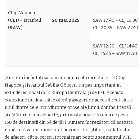
Cluj-Napoca
(
CLJ
) – Istanbul
20 mai 2025
SAW 17:40 – CLJ 19:30
(
SAW
)
CLJ 20:35 – SAW 22:2
SAW 12:50 – CLJ 14:40
CLJ 15:45 – SAW 17:30
„Suntem încântați să lansăm noua rută directă între Cluj-
Napoca și Istanbul Sabiha Gökçen, un pas important în
extinderea noastră în Europa Centrală și de Est. Această
conexiune nu doar că le oferă pasagerilor acces direct către
unul dintre cele mai vibrante orașe ale lumii, dar facilitează
și călătoriile mai departe, prin vasta noastră rețea de peste
150 de destinații din 54 de țări. Suntem încrezători că această
nouă rută va răspunde atât nevoilor turiștilor și călătorilor
de afaceri, cât și cererii tot mai mari pentru segmentul VFR