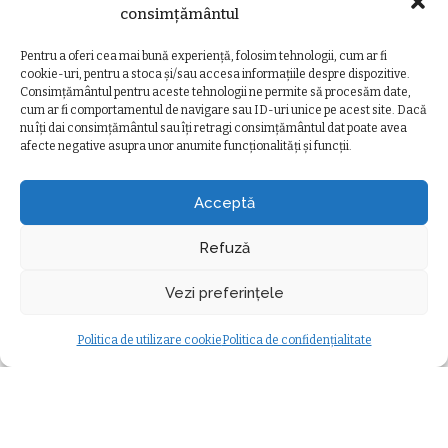
consimțământul
arată noul clasament
de
Ancuta Marcus
20 iulie 2026
Posted
mondial
by
Pentru a oferi cea mai bună experiență, folosim tehnologii, cum ar fi
de
Ancuta Marcus
21 iulie 2026
Posted
cookie-uri, pentru a stoca și/sau accesa informațiile despre dispozitive.
by
Consimțământul pentru aceste tehnologii ne permite să procesăm date,
cum ar fi comportamentul de navigare sau ID-uri unice pe acest site. Dacă
nu îți dai consimțământul sau îți retragi consimțământul dat poate avea
afecte negative asupra unor anumite funcționalități și funcții.
Ziarul Clujeanului
>
Ultimele știri
>
Administrație
>
Atenție, șoferi! Restricții de circulație pe strada Uliului din Cluj. Lucrări de consolidare
ADMINISTRAȚIE
Acceptă
Atenție, șoferi! Restricții de
circulație pe strada Uliului din Cluj.
Refuză
Lucrări de consolidare
Vezi preferințele
Oana Dorosenco
20 mai 2025
minute durată citire
Posted
Administrație
by
Politica de utilizare cookie
Politica de confidențialitate
Modificat ultima dată 20 mai 2025