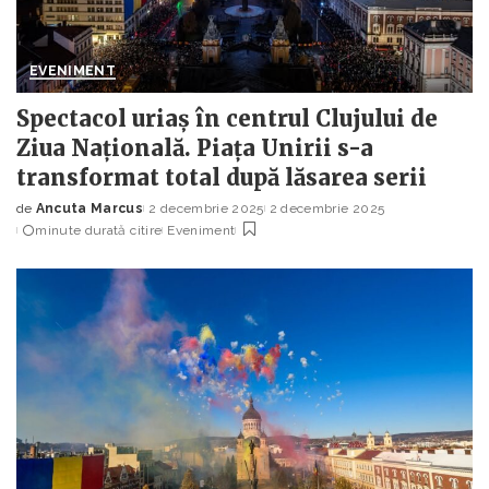
EVENIMENT
Spectacol uriaș în centrul Clujului de
Ziua Națională. Piața Unirii s-a
transformat total după lăsarea serii
de
Ancuta Marcus
2 decembrie 2025
2 decembrie 2025
Posted
minute durată citire
Eveniment
by