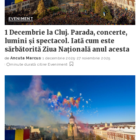
EVENIMENT
1 Decembrie la Cluj. Parada, concerte,
lumini și spectacol. Iată cum este
sărbătorită Ziua Națională anul acesta
de
Ancuta Marcus
1 decembrie 2025
27 noiembrie 2025
Posted
minute durată citire
Eveniment
by