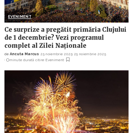
EVENIMENT
Ce surprize a pregătit primăria Clujului
de 1 decembrie? Vezi programul
complet al Zilei Naționale
de
Ancuta Marcus
25 noiembrie 2025
25 noiembrie 2025
Posted
minute durată citire
Eveniment
by