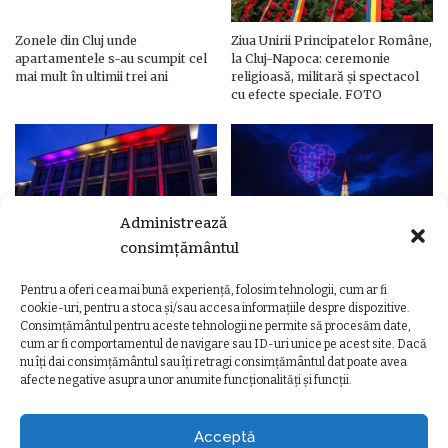
Zonele din Cluj unde
Ziua Unirii Principatelor Române,
apartamentele s-au scumpit cel
la Cluj-Napoca: ceremonie
mai mult în ultimii trei ani
religioasă, militară și spectacol
cu efecte speciale. FOTO
Administrează
consimțământul
Pentru a oferi cea mai bună experiență, folosim tehnologii, cum ar fi
Ziua Unirii Principatelor Române
Ziua Unirii la Cluj-Napoca.
cookie-uri, pentru a stoca și/sau accesa informațiile despre dispozitive.
– Clădiri și poduri din Cluj,
Programul complet al
Consimțământul pentru aceste tehnologii ne permite să procesăm date,
iluminate în culorile drapelului
evenimentelor
cum ar fi comportamentul de navigare sau ID-uri unice pe acest site. Dacă
nu îți dai consimțământul sau îți retragi consimțământul dat poate avea
afecte negative asupra unor anumite funcționalități și funcții.
Acceptă