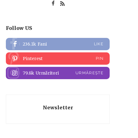
Follow US
236.1k
Fani
LIKE
Pinterest
PIN
79.8k
Urmăritori
URMĂREȘTE
Newsletter