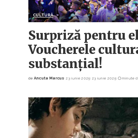
CULTURĂ
Surpriză pentru el
Voucherele cultura
substanțial!
de
Ancuta Marcus
23 iunie 2025
23 iunie 2025
minute du
Posted
by