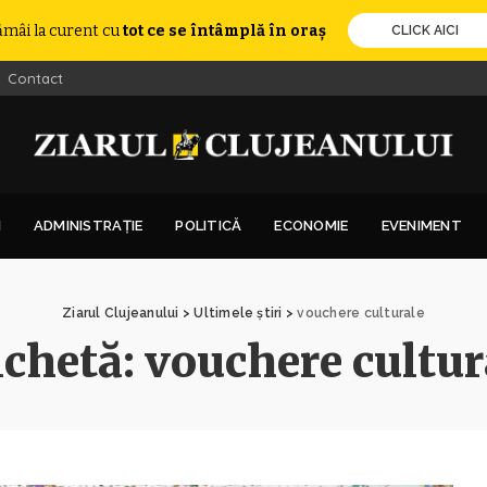
ămâi la curent cu
tot ce se întâmplă în oraș
CLICK AICI
Contact
I
ADMINISTRAȚIE
POLITICĂ
ECONOMIE
EVENIMENT
Ziarul Clujeanului
>
Ultimele știri
>
vouchere culturale
ichetă:
vouchere cultur