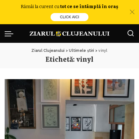
Rămâi la curent cu
tot ce se întâmplă în oraș
CLICK AICI
Ziarul Clujeanului
>
Ultimele știri
>
vinyl
Etichetă:
vinyl