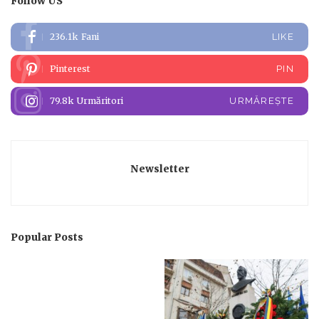
Follow US
236.1k
Fani
LIKE
Pinterest
PIN
79.8k
Urmăritori
URMĂREȘTE
Newsletter
Popular Posts