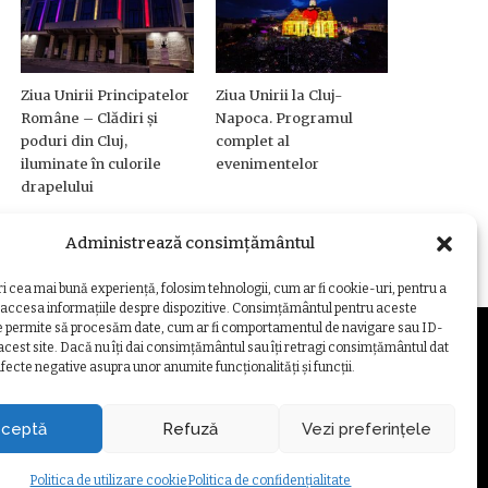
Ziua Unirii Principatelor
Ziua Unirii la Cluj-
Române – Clădiri și
Napoca. Programul
poduri din Cluj,
complet al
iluminate în culorile
evenimentelor
drapelului
Administrează consimțământul
ri cea mai bună experiență, folosim tehnologii, cum ar fi cookie-uri, pentru a
 accesa informațiile despre dispozitive. Consimțământul pentru aceste
e permite să procesăm date, cum ar fi comportamentul de navigare sau ID-
 acest site. Dacă nu îți dai consimțământul sau îți retragi consimțământul dat
fecte negative asupra unor anumite funcționalități și funcții.
ZARE COOKIE
ceptă
Refuză
Vezi preferințele
Politica de utilizare cookie
Politica de confidențialitate