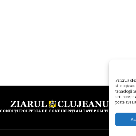
Pentru a ofe
stoca și/sau
tehnologii n
uri unice pe
poate avea a
 CONDIȚII
POLITICA DE CONFIDENȚIALITATE
POLITICA DE UTILI
Ac