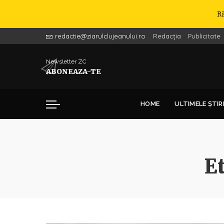
R
redactie@ziarulclujeanului.ro
Redacția
Publicitate
Newsletter ZC
ABONEAZA-TE
HOME
ULTIMELE ȘTIR
E