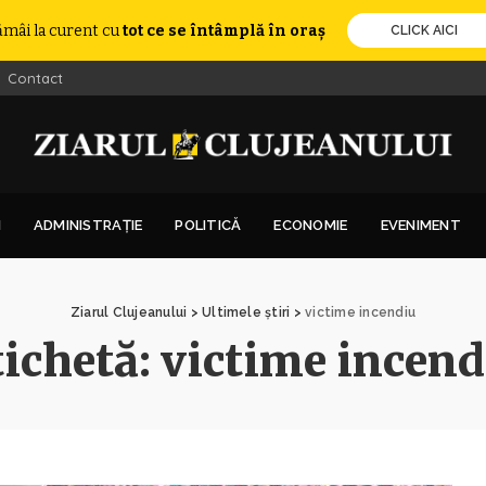
ămâi la curent cu
tot ce se întâmplă în oraș
CLICK AICI
Contact
I
ADMINISTRAȚIE
POLITICĂ
ECONOMIE
EVENIMENT
Ziarul Clujeanului
>
Ultimele știri
>
victime incendiu
tichetă:
victime incend