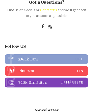
Got a Questions?
Find us on Socials or
Contact us
and we’ll get back
to you as soon as possible.
Follow US
236.1k
Fani
LIKE
Pinterest
PIN
79.8k
Urmăritori
URMĂREȘTE
Newsletter