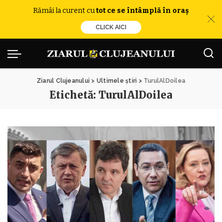
Rămâi la curent cu
tot ce se întâmplă în oraș
CLICK AICI
Ziarul Clujeanului
>
Ultimele știri
>
TurulAlDoilea
Etichetă:
TurulAlDoilea