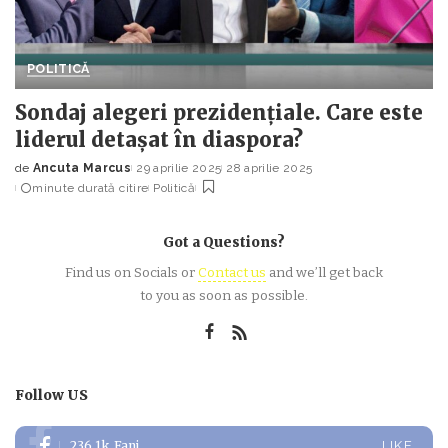
POLITICĂ
Sondaj alegeri prezidențiale. Care este
liderul detașat în diaspora?
de
Ancuta Marcus
29 aprilie 2025
28 aprilie 2025
Posted
minute durată citire
Politică
by
Got a Questions?
Find us on Socials or
Contact us
and we’ll get back
to you as soon as possible.
Follow US
236.1k
Fani
LIKE