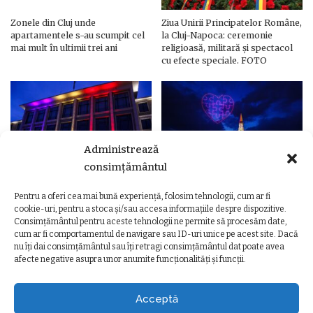
Zonele din Cluj unde
Ziua Unirii Principatelor Române,
apartamentele s-au scumpit cel
la Cluj-Napoca: ceremonie
mai mult în ultimii trei ani
religioasă, militară și spectacol
cu efecte speciale. FOTO
Administrează
consimțământul
Pentru a oferi cea mai bună experiență, folosim tehnologii, cum ar fi
Ziua Unirii Principatelor Române
Ziua Unirii la Cluj-Napoca.
cookie-uri, pentru a stoca și/sau accesa informațiile despre dispozitive.
– Clădiri și poduri din Cluj,
Programul complet al
Consimțământul pentru aceste tehnologii ne permite să procesăm date,
iluminate în culorile drapelului
evenimentelor
cum ar fi comportamentul de navigare sau ID-uri unice pe acest site. Dacă
nu îți dai consimțământul sau îți retragi consimțământul dat poate avea
afecte negative asupra unor anumite funcționalități și funcții.
Acceptă