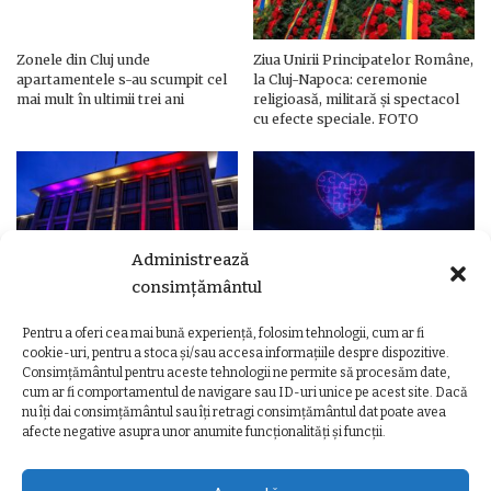
Zonele din Cluj unde
Ziua Unirii Principatelor Române,
apartamentele s-au scumpit cel
la Cluj-Napoca: ceremonie
mai mult în ultimii trei ani
religioasă, militară și spectacol
cu efecte speciale. FOTO
Administrează
consimțământul
Pentru a oferi cea mai bună experiență, folosim tehnologii, cum ar fi
Ziua Unirii Principatelor Române
Ziua Unirii la Cluj-Napoca.
cookie-uri, pentru a stoca și/sau accesa informațiile despre dispozitive.
– Clădiri și poduri din Cluj,
Programul complet al
Consimțământul pentru aceste tehnologii ne permite să procesăm date,
iluminate în culorile drapelului
evenimentelor
cum ar fi comportamentul de navigare sau ID-uri unice pe acest site. Dacă
nu îți dai consimțământul sau îți retragi consimțământul dat poate avea
afecte negative asupra unor anumite funcționalități și funcții.