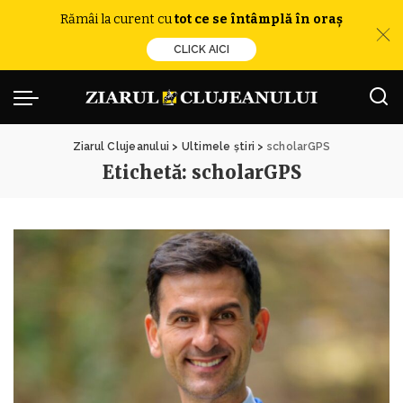
Rămâi la curent cu
tot ce se întâmplă în oraș
CLICK AICI
Ziarul Clujeanului
>
Ultimele știri
>
scholarGPS
Etichetă:
scholarGPS