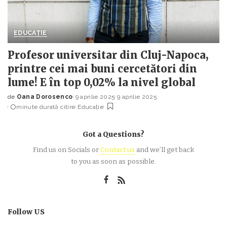
EDUCAȚIE
Profesor universitar din Cluj-Napoca,
printre cei mai buni cercetători din
lume! E în top 0,02% la nivel global
de
Oana Dorosenco
9 aprilie 2025
9 aprilie 2025
Posted
minute durată citire
Educație
by
Got a Questions?
Find us on Socials or
Contact us
and we’ll get back
to you as soon as possible.
Follow US