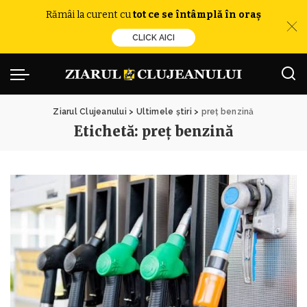
Rămâi la curent cu
tot ce se întâmplă în oraș
CLICK AICI
Ziarul Clujeanului
>
Ultimele știri
>
preț benzină
Etichetă:
preț benzină