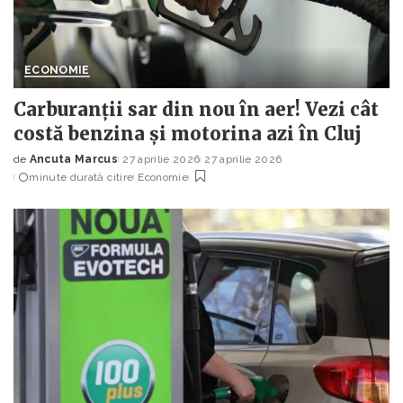
ECONOMIE
Carburanții sar din nou în aer! Vezi cât
costă benzina și motorina azi în Cluj
de
Ancuta Marcus
27 aprilie 2026
27 aprilie 2026
Posted
minute durată citire
Economie
by