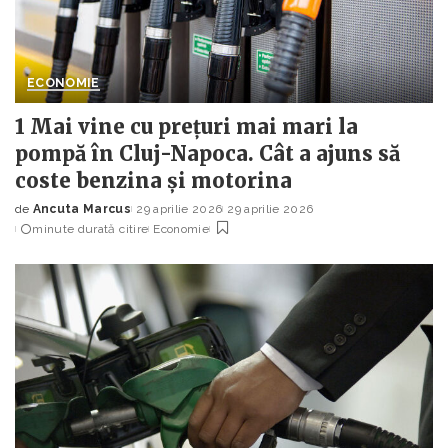
ECONOMIE
1 Mai vine cu prețuri mai mari la
pompă în Cluj-Napoca. Cât a ajuns să
coste benzina și motorina
de
Ancuta Marcus
29 aprilie 2026
29 aprilie 2026
Posted
minute durată citire
Economie
by