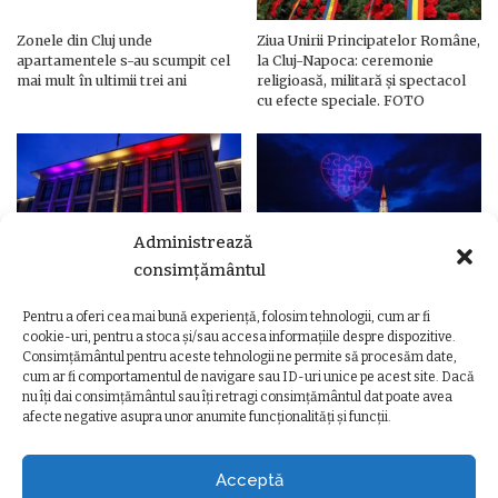
Zonele din Cluj unde
Ziua Unirii Principatelor Române,
apartamentele s-au scumpit cel
la Cluj-Napoca: ceremonie
mai mult în ultimii trei ani
religioasă, militară și spectacol
cu efecte speciale. FOTO
Administrează
consimțământul
Pentru a oferi cea mai bună experiență, folosim tehnologii, cum ar fi
Ziua Unirii Principatelor Române
Ziua Unirii la Cluj-Napoca.
cookie-uri, pentru a stoca și/sau accesa informațiile despre dispozitive.
– Clădiri și poduri din Cluj,
Programul complet al
Consimțământul pentru aceste tehnologii ne permite să procesăm date,
iluminate în culorile drapelului
evenimentelor
cum ar fi comportamentul de navigare sau ID-uri unice pe acest site. Dacă
nu îți dai consimțământul sau îți retragi consimțământul dat poate avea
afecte negative asupra unor anumite funcționalități și funcții.
Acceptă