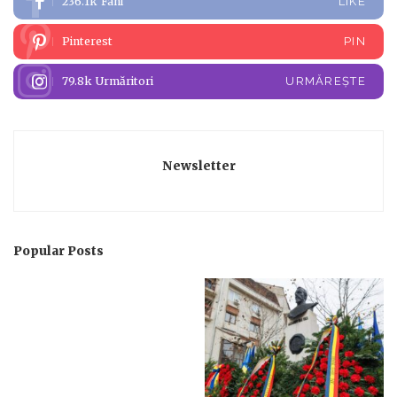
236.1k
Fani
LIKE
Pinterest
PIN
79.8k
Urmăritori
URMĂREȘTE
Newsletter
Popular Posts