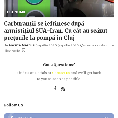
ECONOMIE
Carburanții se ieftinesc după
armistițiul SUA–Iran. Cu cât au scăzut
prețurile la pompă în Cluj
de
Ancuta Marcus
9 aprilie 2026
9 aprilie 2026
minute durată citire
Posted
Economie
by
Got a Questions?
Find us on Socials or
Contact us
and we’ll get back
to you as soon as possible.
Follow US