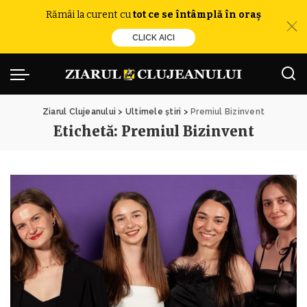
Rămâi la curent cu
tot ce se întâmplă în oraș
CLICK AICI
Ziarul Clujeanului
>
Ultimele știri
>
Premiul Bizinvent
Etichetă:
Premiul Bizinvent