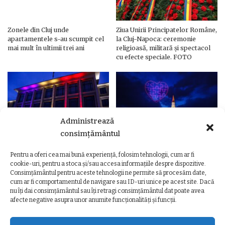
Zonele din Cluj unde
Ziua Unirii Principatelor Române,
apartamentele s-au scumpit cel
la Cluj-Napoca: ceremonie
mai mult în ultimii trei ani
religioasă, militară și spectacol
cu efecte speciale. FOTO
Administrează
consimțământul
Pentru a oferi cea mai bună experiență, folosim tehnologii, cum ar fi
Ziua Unirii Principatelor Române
Ziua Unirii la Cluj-Napoca.
cookie-uri, pentru a stoca și/sau accesa informațiile despre dispozitive.
– Clădiri și poduri din Cluj,
Programul complet al
Consimțământul pentru aceste tehnologii ne permite să procesăm date,
iluminate în culorile drapelului
evenimentelor
cum ar fi comportamentul de navigare sau ID-uri unice pe acest site. Dacă
nu îți dai consimțământul sau îți retragi consimțământul dat poate avea
afecte negative asupra unor anumite funcționalități și funcții.