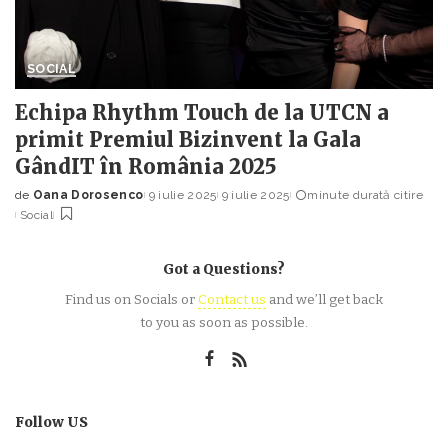
SOCIAL
Echipa Rhythm Touch de la UTCN a
primit Premiul Bizinvent la Gala
GândIT în România 2025
de
Oana Dorosenco
9 iulie 2025
9 iulie 2025
minute durată citire
Posted
Social
by
Got a Questions?
Find us on Socials or
Contact us
and we’ll get back
to you as soon as possible.
Follow US