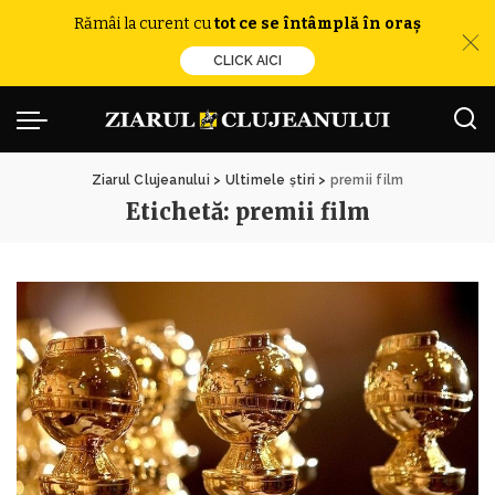
Rămâi la curent cu
tot ce se întâmplă în oraș
CLICK AICI
Ziarul Clujeanului
>
Ultimele știri
>
premii film
Etichetă:
premii film