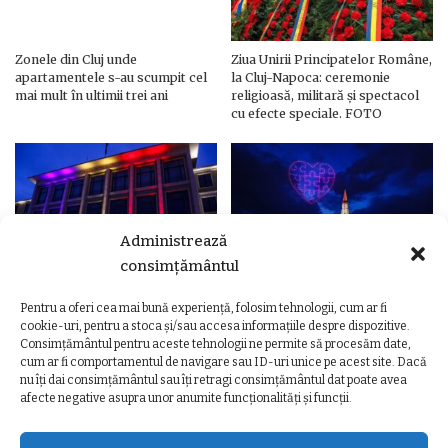
Zonele din Cluj unde
Ziua Unirii Principatelor Române,
apartamentele s-au scumpit cel
la Cluj-Napoca: ceremonie
mai mult în ultimii trei ani
religioasă, militară și spectacol
cu efecte speciale. FOTO
Administrează
consimțământul
Pentru a oferi cea mai bună experiență, folosim tehnologii, cum ar fi
Ziua Unirii Principatelor Române
Ziua Unirii la Cluj-Napoca.
cookie-uri, pentru a stoca și/sau accesa informațiile despre dispozitive.
– Clădiri și poduri din Cluj,
Programul complet al
Consimțământul pentru aceste tehnologii ne permite să procesăm date,
iluminate în culorile drapelului
evenimentelor
cum ar fi comportamentul de navigare sau ID-uri unice pe acest site. Dacă
nu îți dai consimțământul sau îți retragi consimțământul dat poate avea
afecte negative asupra unor anumite funcționalități și funcții.