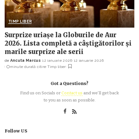
TIMP LIBER
Surprize uriașe la Globurile de Aur
2026. Lista completă a câștigătorilor și
marile surprize ale serii
de
Ancuta Marcus
12 ianuarie 2026
12 ianuarie 2026
Posted
minute durată citire
Timp liber
by
Got a Questions?
Find us on Socials or
Contact us
and we’ll get back
to you as soon as possible.
Follow US