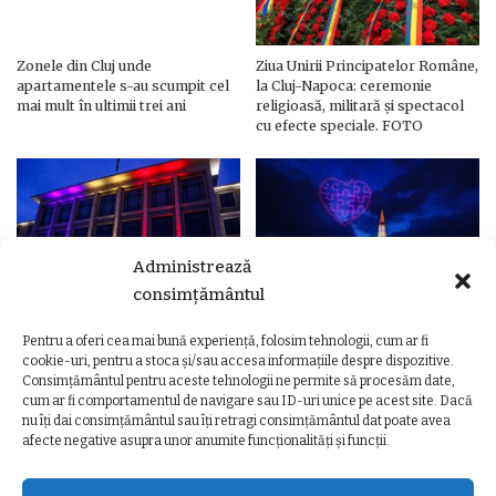
Zonele din Cluj unde
Ziua Unirii Principatelor Române,
apartamentele s-au scumpit cel
la Cluj-Napoca: ceremonie
mai mult în ultimii trei ani
religioasă, militară și spectacol
cu efecte speciale. FOTO
Administrează
consimțământul
Pentru a oferi cea mai bună experiență, folosim tehnologii, cum ar fi
Ziua Unirii Principatelor Române
Ziua Unirii la Cluj-Napoca.
cookie-uri, pentru a stoca și/sau accesa informațiile despre dispozitive.
– Clădiri și poduri din Cluj,
Programul complet al
Consimțământul pentru aceste tehnologii ne permite să procesăm date,
iluminate în culorile drapelului
evenimentelor
cum ar fi comportamentul de navigare sau ID-uri unice pe acest site. Dacă
nu îți dai consimțământul sau îți retragi consimțământul dat poate avea
afecte negative asupra unor anumite funcționalități și funcții.