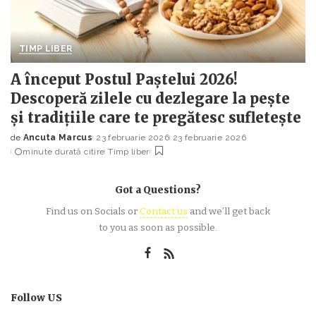
TIMP LIBER
A început Postul Paștelui 2026!
Descoperă zilele cu dezlegare la pește
și tradițiile care te pregătesc sufletește
de
Ancuta Marcus
23 februarie 2026
23 februarie 2026
Posted
minute durată citire
Timp liber
by
Got a Questions?
Find us on Socials or
Contact us
and we’ll get back
to you as soon as possible.
Follow US