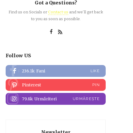
Got a Questions?
Find us on Socials or
Contact us
and we’ll get back
to you as soon as possible.
Follow US
236.1k
Fani
LIKE
Pinterest
PIN
79.8k
Urmăritori
URMĂREȘTE
Newsletter