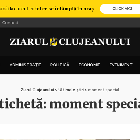
ămâi la curent cu
tot ce se întâmplă în oraș
CLICK AICI
Contact
I
ADMINISTRAȚIE
POLITICĂ
ECONOMIE
EVENIMENT
Ziarul Clujeanului
>
Ultimele știri
>
moment special
tichetă:
moment speci