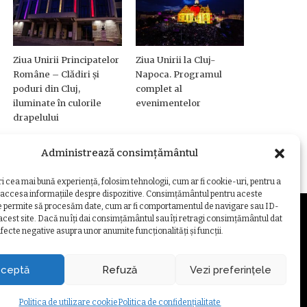
Ziua Unirii Principatelor
Ziua Unirii la Cluj-
Române – Clădiri și
Napoca. Programul
poduri din Cluj,
complet al
iluminate în culorile
evenimentelor
drapelului
Administrează consimțământul
ri cea mai bună experiență, folosim tehnologii, cum ar fi cookie-uri, pentru a
 accesa informațiile despre dispozitive. Consimțământul pentru aceste
e permite să procesăm date, cum ar fi comportamentul de navigare sau ID-
 acest site. Dacă nu îți dai consimțământul sau îți retragi consimțământul dat
fecte negative asupra unor anumite funcționalități și funcții.
ZARE COOKIE
ceptă
Refuză
Vezi preferințele
Politica de utilizare cookie
Politica de confidențialitate