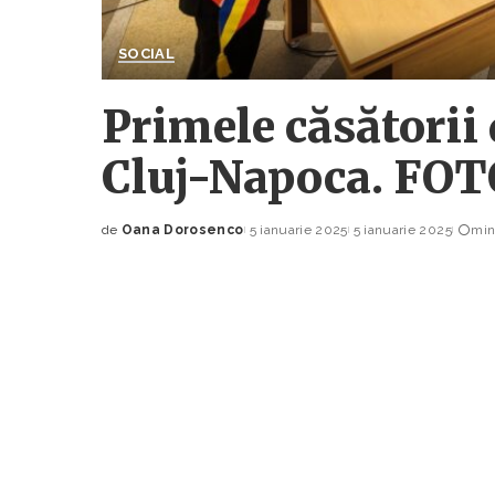
SOCIAL
Primele căsătorii 
Cluj-Napoca. FOT
de
Oana Dorosenco
5 ianuarie 2025
5 ianuarie 2025
min
Posted
by