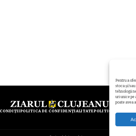
Pentru a ofe
stoca și/sau
tehnologii n
uri unice pe
poate avea a
 CONDIȚII
POLITICA DE CONFIDENȚIALITATE
POLITICA DE UTILI
Ac