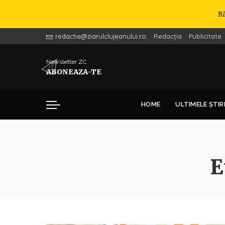
R
redactie@ziarulclujeanului.ro
Redacția
Publicitate
Newsletter ZC
ABONEAZA-TE
HOME
ULTIMELE ȘTIR
E