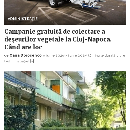
ADMINISTRAȚIE
Campanie gratuită de colectare a
deșeurilor vegetale la Cluj-Napoca.
Când are loc
de
Oana Dorosenco
5 iunie 2025
5 iunie 2025
minute durată citire
Posted
Administrație
by