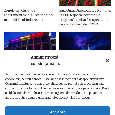
Zonele din Cluj unde
Ziua Unirii Principatelor Române,
apartamentele s-au scumpit cel
la Cluj-Napoca: ceremonie
mai mult în ultimii trei ani
religioasă, militară și spectacol
cu efecte speciale. FOTO
Administrează
consimțământul
Pentru a oferi cea mai bună experiență, folosim tehnologii, cum ar fi
Ziua Unirii Principatelor Române
Ziua Unirii la Cluj-Napoca.
cookie-uri, pentru a stoca și/sau accesa informațiile despre dispozitive.
– Clădiri și poduri din Cluj,
Programul complet al
Consimțământul pentru aceste tehnologii ne permite să procesăm date,
iluminate în culorile drapelului
evenimentelor
cum ar fi comportamentul de navigare sau ID-uri unice pe acest site. Dacă
nu îți dai consimțământul sau îți retragi consimțământul dat poate avea
afecte negative asupra unor anumite funcționalități și funcții.
Acceptă