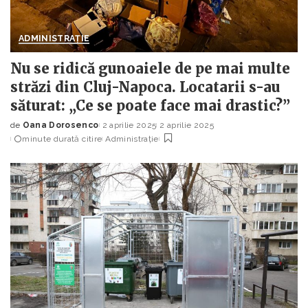
ADMINISTRAȚIE
Nu se ridică gunoaiele de pe mai multe
străzi din Cluj-Napoca. Locatarii s-au
săturat: „Ce se poate face mai drastic?”
de
Oana Dorosenco
2 aprilie 2025
2 aprilie 2025
Posted
minute durată citire
Administrație
by