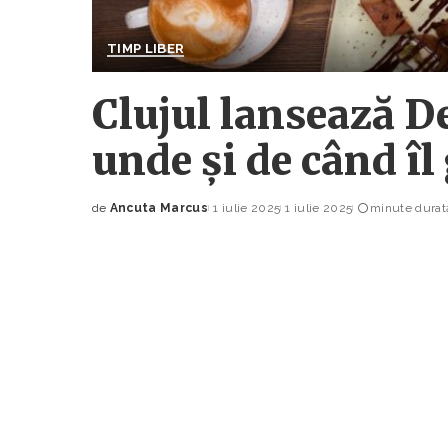
TIMP LIBER
Clujul lansează De
unde și de când îl
de
Ancuta Marcus
1 iulie 2025
1 iulie 2025
minute durată
Posted
by