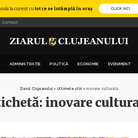
ămâi la curent cu
tot ce se întâmplă în oraș
CLICK AICI
Contact
I
ADMINISTRAȚIE
POLITICĂ
ECONOMIE
EVENIMENT
Ziarul Clujeanului
>
Ultimele știri
>
inovare culturală
tichetă:
inovare cultur