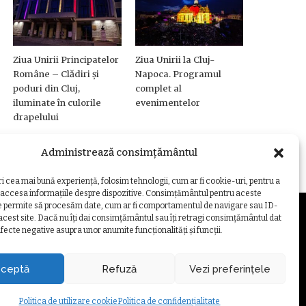
Ziua Unirii Principatelor
Ziua Unirii la Cluj-
Române – Clădiri și
Napoca. Programul
poduri din Cluj,
complet al
iluminate în culorile
evenimentelor
drapelului
Administrează consimțământul
ri cea mai bună experiență, folosim tehnologii, cum ar fi cookie-uri, pentru a
 accesa informațiile despre dispozitive. Consimțământul pentru aceste
e permite să procesăm date, cum ar fi comportamentul de navigare sau ID-
 acest site. Dacă nu îți dai consimțământul sau îți retragi consimțământul dat
fecte negative asupra unor anumite funcționalități și funcții.
ZARE COOKIE
ceptă
Refuză
Vezi preferințele
Politica de utilizare cookie
Politica de confidențialitate