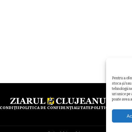
Pentru a ofe
stoca și/sau
tehnologii n
uri unice pe
poate avea a
 CONDIȚII
POLITICA DE CONFIDENȚIALITATE
POLITICA DE UTILI
Ac