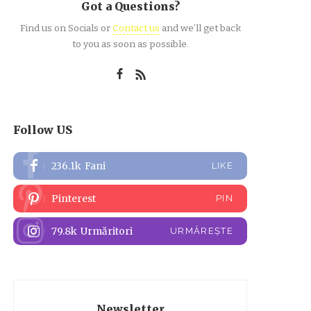
Got a Questions?
Find us on Socials or
Contact us
and we’ll get back
to you as soon as possible.
Follow US
236.1k
Fani
LIKE
Pinterest
PIN
79.8k
Urmăritori
URMĂREȘTE
Newsletter