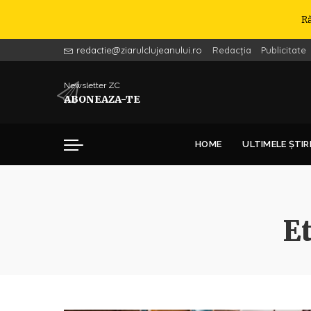
R
redactie@ziarulclujeanului.ro
Redacția
Publicitate
Newsletter ZC
ABONEAZA-TE
HOME
ULTIMELE ȘTIR
E