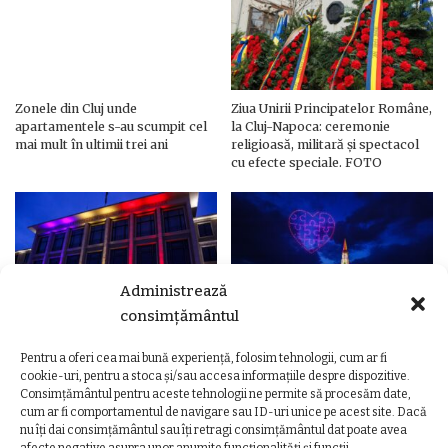
Zonele din Cluj unde
Ziua Unirii Principatelor Române,
apartamentele s-au scumpit cel
la Cluj-Napoca: ceremonie
mai mult în ultimii trei ani
religioasă, militară și spectacol
cu efecte speciale. FOTO
Administrează
consimțământul
Pentru a oferi cea mai bună experiență, folosim tehnologii, cum ar fi
Ziua Unirii Principatelor Române
Ziua Unirii la Cluj-Napoca.
cookie-uri, pentru a stoca și/sau accesa informațiile despre dispozitive.
– Clădiri și poduri din Cluj,
Programul complet al
Consimțământul pentru aceste tehnologii ne permite să procesăm date,
iluminate în culorile drapelului
evenimentelor
cum ar fi comportamentul de navigare sau ID-uri unice pe acest site. Dacă
nu îți dai consimțământul sau îți retragi consimțământul dat poate avea