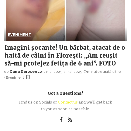
EVENIMENT
Imagini șocante! Un bărbat, atacat de o
haită de câini în Florești: „Am reușit
să-mi protejez fetița de 6 ani”. FOTO
de
Oana Dorosenco
7 mai 2025
7 mai 2025
minute durată citire
Posted
Eveniment
by
Got a Questions?
Find us on Socials or
Contact us
and we’ll get back
to you as soon as possible.