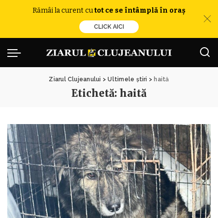
Rămâi la curent cu
tot ce se întâmplă în oraș
CLICK AICI
Ziarul Clujeanului
>
Ultimele știri
>
haită
Etichetă:
haită