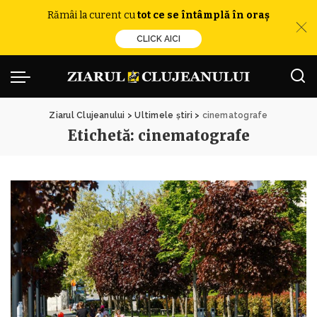
Rămâi la curent cu
tot ce se întâmplă în oraș
CLICK AICI
Ziarul Clujeanului
>
Ultimele știri
>
cinematografe
Etichetă:
cinematografe