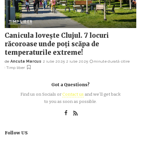
TIMP LIBER
Canicula lovește Clujul. 7 locuri
răcoroase unde poți scăpa de
temperaturile extreme!
de
Ancuta Marcus
2 iulie 2025
2 iulie 2025
minute durată citire
Posted
Timp liber
by
Got a Questions?
Find us on Socials or
Contact us
and we’ll get back
to you as soon as possible.
Follow US