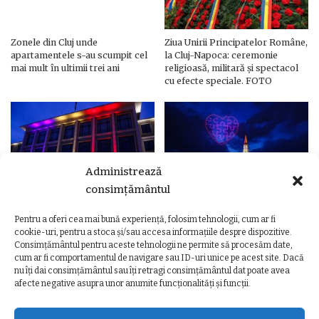
Zonele din Cluj unde
Ziua Unirii Principatelor Române,
apartamentele s-au scumpit cel
la Cluj-Napoca: ceremonie
mai mult în ultimii trei ani
religioasă, militară și spectacol
cu efecte speciale. FOTO
Administrează
consimțământul
Pentru a oferi cea mai bună experiență, folosim tehnologii, cum ar fi
Ziua Unirii Principatelor Române
Ziua Unirii la Cluj-Napoca.
cookie-uri, pentru a stoca și/sau accesa informațiile despre dispozitive.
– Clădiri și poduri din Cluj,
Programul complet al
Consimțământul pentru aceste tehnologii ne permite să procesăm date,
iluminate în culorile drapelului
evenimentelor
cum ar fi comportamentul de navigare sau ID-uri unice pe acest site. Dacă
nu îți dai consimțământul sau îți retragi consimțământul dat poate avea
afecte negative asupra unor anumite funcționalități și funcții.