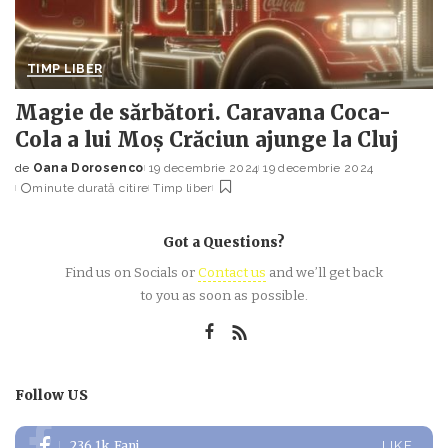
TIMP LIBER
Magie de sărbători. Caravana Coca-
Cola a lui Moș Crăciun ajunge la Cluj
de
Oana Dorosenco
19 decembrie 2024
19 decembrie 2024
Posted
minute durată citire
Timp liber
by
Got a Questions?
Find us on Socials or
Contact us
and we’ll get back
to you as soon as possible.
Follow US
236.1k
Fani
LIKE