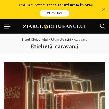
Rămâi la curent cu
tot ce se întâmplă în oraș
CLICK AICI
Ziarul Clujeanului
>
Ultimele știri
>
caravană
Etichetă:
caravană