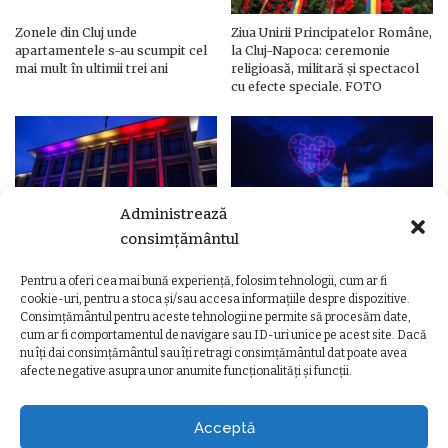
Zonele din Cluj unde
Ziua Unirii Principatelor Române,
apartamentele s-au scumpit cel
la Cluj-Napoca: ceremonie
mai mult în ultimii trei ani
religioasă, militară și spectacol
cu efecte speciale. FOTO
Administrează
consimțământul
Pentru a oferi cea mai bună experiență, folosim tehnologii, cum ar fi
Ziua Unirii Principatelor Române
Ziua Unirii la Cluj-Napoca.
cookie-uri, pentru a stoca și/sau accesa informațiile despre dispozitive.
– Clădiri și poduri din Cluj,
Programul complet al
Consimțământul pentru aceste tehnologii ne permite să procesăm date,
iluminate în culorile drapelului
evenimentelor
cum ar fi comportamentul de navigare sau ID-uri unice pe acest site. Dacă
nu îți dai consimțământul sau îți retragi consimțământul dat poate avea
afecte negative asupra unor anumite funcționalități și funcții.
Acceptă