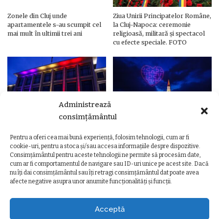
Zonele din Cluj unde
Ziua Unirii Principatelor Române,
apartamentele s-au scumpit cel
la Cluj-Napoca: ceremonie
mai mult în ultimii trei ani
religioasă, militară și spectacol
cu efecte speciale. FOTO
Administrează
consimțământul
Pentru a oferi cea mai bună experiență, folosim tehnologii, cum ar fi
Ziua Unirii Principatelor Române
Ziua Unirii la Cluj-Napoca.
cookie-uri, pentru a stoca și/sau accesa informațiile despre dispozitive.
– Clădiri și poduri din Cluj,
Programul complet al
Consimțământul pentru aceste tehnologii ne permite să procesăm date,
iluminate în culorile drapelului
evenimentelor
cum ar fi comportamentul de navigare sau ID-uri unice pe acest site. Dacă
nu îți dai consimțământul sau îți retragi consimțământul dat poate avea
afecte negative asupra unor anumite funcționalități și funcții.
Acceptă