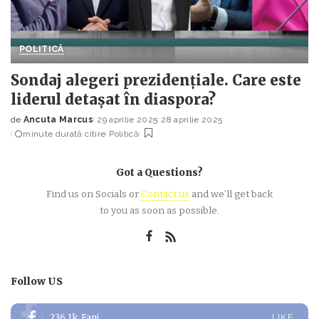
POLITICĂ
Sondaj alegeri prezidențiale. Care este
liderul detașat în diaspora?
de
Ancuta Marcus
29 aprilie 2025
28 aprilie 2025
Posted
minute durată citire
Politică
by
Got a Questions?
Find us on Socials or
Contact us
and we’ll get back
to you as soon as possible.
Follow US
236.1k
Fani
LIKE