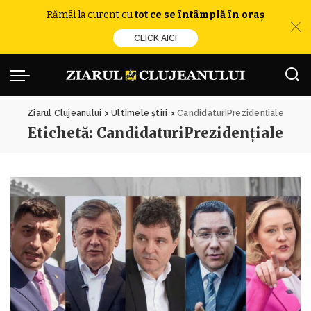
Rămâi la curent cu
tot ce se întâmplă în oraș
CLICK AICI
Ziarul Clujeanului
>
Ultimele știri
>
CandidaturiPrezidențiale
Etichetă:
CandidaturiPrezidențiale