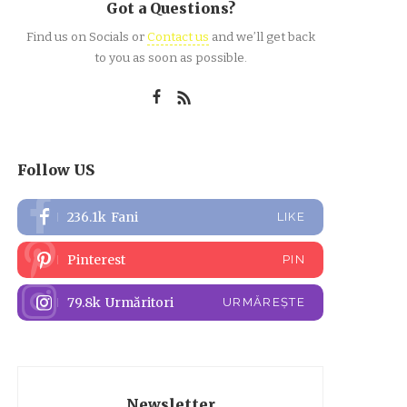
Got a Questions?
Find us on Socials or
Contact us
and we’ll get back
to you as soon as possible.
Follow US
236.1k
Fani
LIKE
Pinterest
PIN
79.8k
Urmăritori
URMĂREȘTE
Newsletter