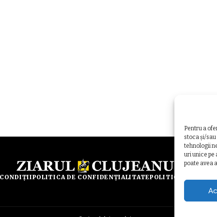
Pentru a ofe
stoca și/sau
tehnologii n
uri unice pe
poate avea a
 CONDIȚII
POLITICA DE CONFIDENȚIALITATE
POLITICA DE UTILI
Ac