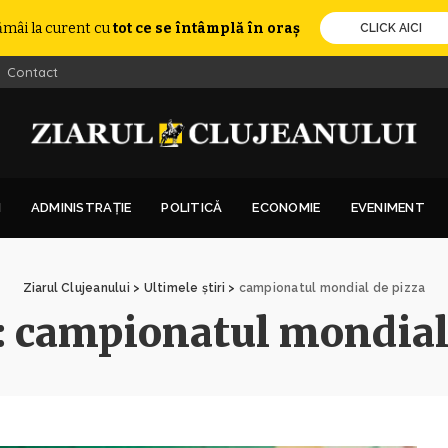
ămâi la curent cu
tot ce se întâmplă în oraș
CLICK AICI
Contact
I
ADMINISTRAȚIE
POLITICĂ
ECONOMIE
EVENIMENT
Ziarul Clujeanului
>
Ultimele știri
>
campionatul mondial de pizza
:
campionatul mondial 