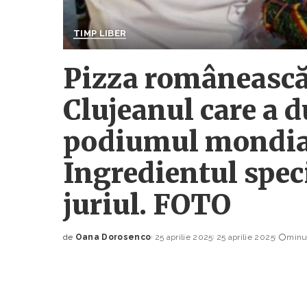
TIMP LIBER
Pizza românească 
Clujeanul care a 
podiumul mondial 
Ingredientul speci
juriul. FOTO
de
Oana Dorosenco
25 aprilie 2025
25 aprilie 2025
minut
Posted
by