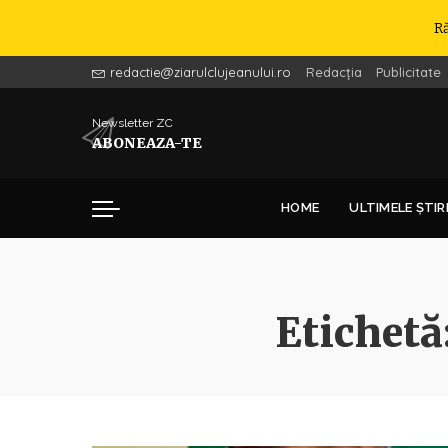
R
redactie@ziarulclujeanului.ro
Redacția
Publicitate
Newsletter ZC
ABONEAZA-TE
HOME
ULTIMELE ȘTIR
Etichetă