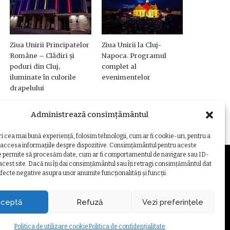
Ziua Unirii Principatelor
Ziua Unirii la Cluj-
Române – Clădiri și
Napoca. Programul
poduri din Cluj,
complet al
iluminate în culorile
evenimentelor
drapelului
Administrează consimțământul
ri cea mai bună experiență, folosim tehnologii, cum ar fi cookie-uri, pentru a
 accesa informațiile despre dispozitive. Consimțământul pentru aceste
e permite să procesăm date, cum ar fi comportamentul de navigare sau ID-
 acest site. Dacă nu îți dai consimțământul sau îți retragi consimțământul dat
fecte negative asupra unor anumite funcționalități și funcții.
ZARE COOKIE
ceptă
Refuză
Vezi preferințele
Politica de utilizare cookie
Politica de confidențialitate