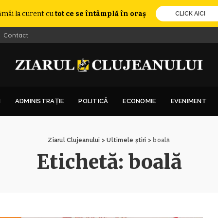
ămâi la curent cu
tot ce se întâmplă în oraș
CLICK AICI
Contact
I
ADMINISTRAȚIE
POLITICĂ
ECONOMIE
EVENIMENT
Ziarul Clujeanului
>
Ultimele știri
>
boală
Etichetă:
boală