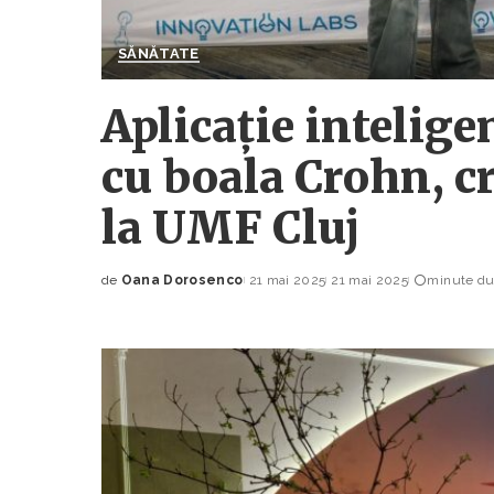
SĂNĂTATE
Aplicație intelige
cu boala Crohn, c
la UMF Cluj
de
Oana Dorosenco
21 mai 2025
21 mai 2025
minute dur
Posted
by