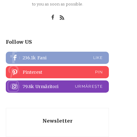
to you as soon as possible.
Follow US
236.1k
Fani
LIKE
Pinterest
PIN
79.8k
Urmăritori
URMĂREȘTE
Newsletter