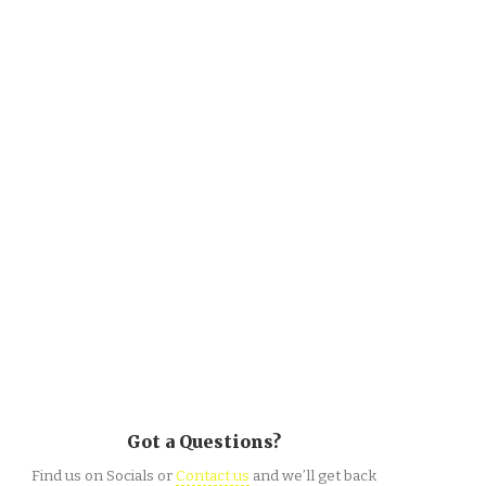
Got a Questions?
Find us on Socials or
Contact us
and we’ll get back