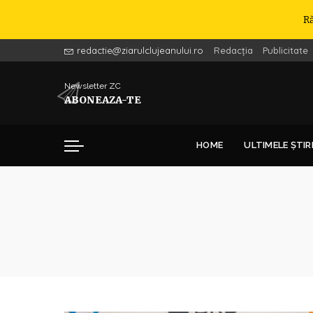
R
redactie@ziarulclujeanului.ro
Redacția
Publicitate
Newsletter ZC
ABONEAZA-TE
HOME
ULTIMELE ȘTIR