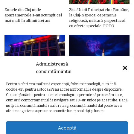
Zonele din Cluj unde
Ziua Unirii Principatelor Române,
apartamentele s-au scumpit cel
la Cluj-Napoca: ceremonie
mai mult în ultimii trei ani
religioasă, militară și spectacol
cu efecte speciale. FOTO
Administrează
consimțământul
Pentru a oferi cea mai bună experiență, folosim tehnologii, cum ar fi
Ziua Unirii Principatelor Române
Ziua Unirii la Cluj-Napoca.
cookie-uri, pentru a stoca și/sau accesa informațiile despre dispozitive.
– Clădiri și poduri din Cluj,
Programul complet al
Consimțământul pentru aceste tehnologii ne permite să procesăm date,
iluminate în culorile drapelului
evenimentelor
cum ar fi comportamentul de navigare sau ID-uri unice pe acest site. Dacă
nu îți dai consimțământul sau îți retragi consimțământul dat poate avea
afecte negative asupra unor anumite funcționalități și funcții.
Acceptă