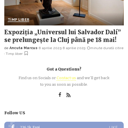
TIMP LIBER
Expoziția „Universul lui Salvador Dalí”
se prelungește la Cluj până pe 18 mai!
de
Ancuta Marcus
8 aprilie 2025
8 aprilie 2025
minute durată citire
Posted
Timp liber
by
Got a Questions?
Find us on Socials or
Contact us
and we’ll get back
to you as soon as possible.
Follow US
236.1k
Fani
LIKE