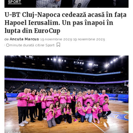
SPORT
U-BT Cluj-Napoca cedează acasă în fața
Hapoel Ierusalim. Un pas înapoi în
lupta din EuroCup
de
Ancuta Marcus
19 noiembrie 2025
19 noiembrie 2025
Posted
minute durată citire
Sport
by