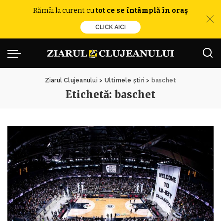
Rămâi la curent cu
tot ce se întâmplă în oraș
CLICK AICI
Ziarul Clujeanului
>
Ultimele știri
>
baschet
Etichetă:
baschet