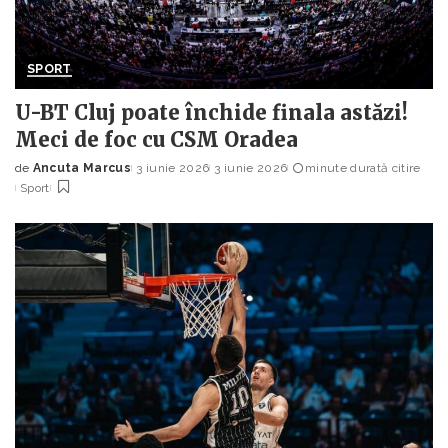
SPORT
U-BT Cluj poate închide finala astăzi!
Meci de foc cu CSM Oradea
de
Ancuta Marcus
3 iunie 2026
3 iunie 2026
minute durată citire
Posted
Sport
by