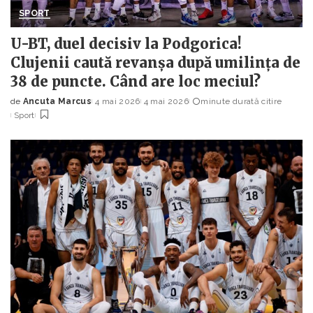
SPORT
U-BT, duel decisiv la Podgorica!
Clujenii caută revanșa după umilința de
38 de puncte. Când are loc meciul?
de
Ancuta Marcus
4 mai 2026
4 mai 2026
minute durată citire
Posted
Sport
by