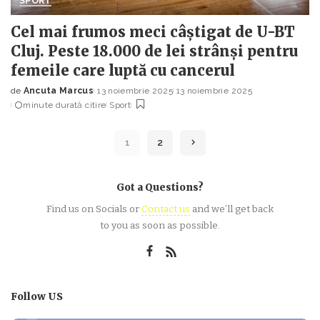
SPORT
Cel mai frumos meci câștigat de U-BT
Cluj. Peste 18.000 de lei strânși pentru
femeile care luptă cu cancerul
de
Ancuta Marcus
13 noiembrie 2025
13 noiembrie 2025
Posted
minute durată citire
Sport
by
1
2
Got a Questions?
Find us on Socials or
Contact us
and we’ll get back
to you as soon as possible.
Follow US