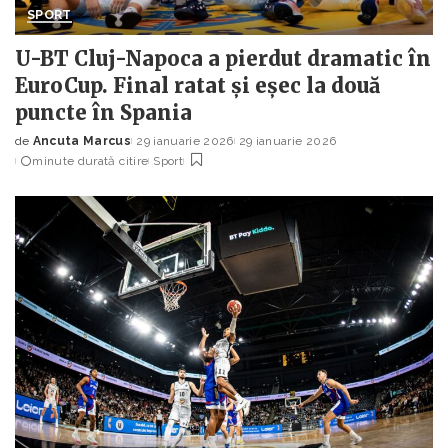
SPORT
U-BT Cluj-Napoca a pierdut dramatic în
EuroCup. Final ratat și eșec la două
puncte în Spania
de
Ancuta Marcus
29 ianuarie 2026
29 ianuarie 2026
Posted
minute durată citire
Sport
by