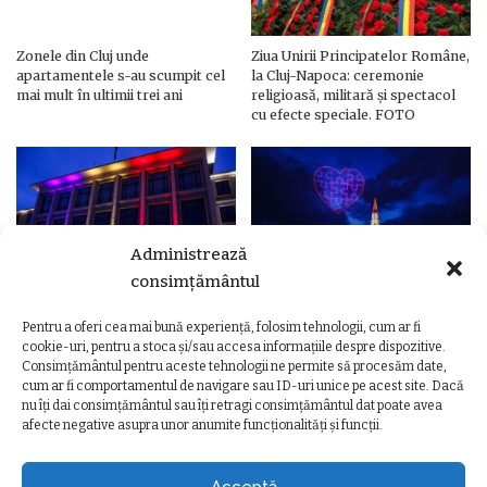
Zonele din Cluj unde
Ziua Unirii Principatelor Române,
apartamentele s-au scumpit cel
la Cluj-Napoca: ceremonie
mai mult în ultimii trei ani
religioasă, militară și spectacol
cu efecte speciale. FOTO
Administrează
consimțământul
Pentru a oferi cea mai bună experiență, folosim tehnologii, cum ar fi
Ziua Unirii Principatelor Române
Ziua Unirii la Cluj-Napoca.
cookie-uri, pentru a stoca și/sau accesa informațiile despre dispozitive.
– Clădiri și poduri din Cluj,
Programul complet al
Consimțământul pentru aceste tehnologii ne permite să procesăm date,
iluminate în culorile drapelului
evenimentelor
cum ar fi comportamentul de navigare sau ID-uri unice pe acest site. Dacă
nu îți dai consimțământul sau îți retragi consimțământul dat poate avea
afecte negative asupra unor anumite funcționalități și funcții.
Acceptă