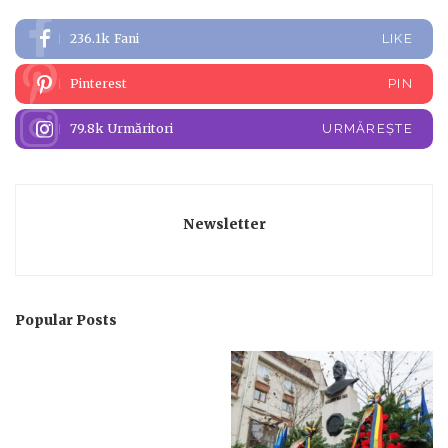
236.1k
Fani
LIKE
Pinterest
PIN
79.8k
Urmăritori
URMĂREȘTE
Newsletter
Popular Posts