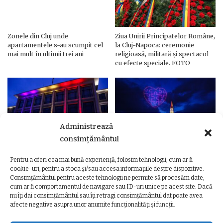
Zonele din Cluj unde
Ziua Unirii Principatelor Române,
apartamentele s-au scumpit cel
la Cluj-Napoca: ceremonie
mai mult în ultimii trei ani
religioasă, militară și spectacol
cu efecte speciale. FOTO
Administrează
consimțământul
Pentru a oferi cea mai bună experiență, folosim tehnologii, cum ar fi
Ziua Unirii Principatelor Române
Ziua Unirii la Cluj-Napoca.
cookie-uri, pentru a stoca și/sau accesa informațiile despre dispozitive.
– Clădiri și poduri din Cluj,
Programul complet al
Consimțământul pentru aceste tehnologii ne permite să procesăm date,
iluminate în culorile drapelului
evenimentelor
cum ar fi comportamentul de navigare sau ID-uri unice pe acest site. Dacă
nu îți dai consimțământul sau îți retragi consimțământul dat poate avea
afecte negative asupra unor anumite funcționalități și funcții.