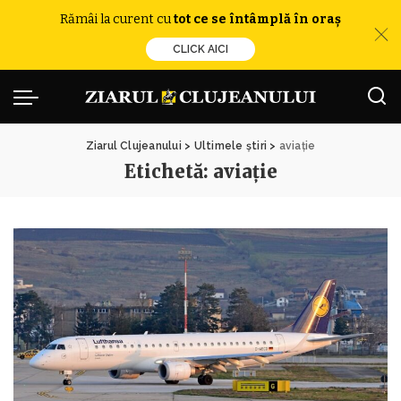
Rămâi la curent cu
tot ce se întâmplă în oraș
CLICK AICI
Ziarul Clujeanului
>
Ultimele știri
>
aviație
Etichetă:
aviație