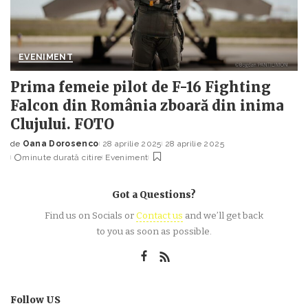
EVENIMENT
Prima femeie pilot de F-16 Fighting
Falcon din România zboară din inima
Clujului. FOTO
de
Oana Dorosenco
28 aprilie 2025
28 aprilie 2025
Posted
minute durată citire
Eveniment
by
Got a Questions?
Find us on Socials or
Contact us
and we’ll get back
to you as soon as possible.
Follow US