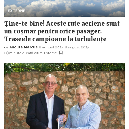
EXTERNE
Ține-te bine! Aceste rute aeriene sunt
un coșmar pentru orice pasager.
Traseele campioane la turbulențe
de
Ancuta Marcus
8 august 2025
8 august 2025
Posted
minute durată citire
Externe
by